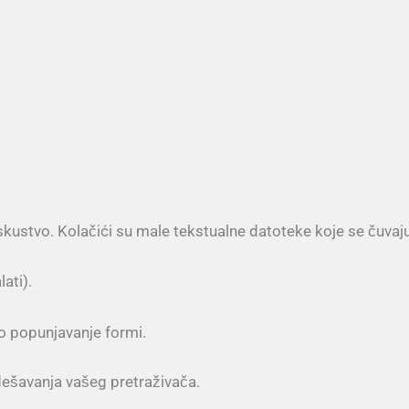
skustvo. Kolačići su male tekstualne datoteke koje se čuva
lati).
 popunjavanje formi.
ešavanja vašeg pretraživača.