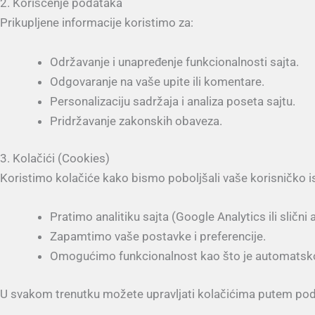
2. Korišćenje podataka
Prikupljene informacije koristimo za:
Održavanje i unapređenje funkcionalnosti sajta.
Odgovaranje na vaše upite ili komentare.
Personalizaciju sadržaja i analiza poseta sajtu.
Pridržavanje zakonskih obaveza.
3. Kolačići (Cookies)
Koristimo kolačiće kako bismo poboljšali vaše korisničko i
Pratimo analitiku sajta (Google Analytics ili slični a
Zapamtimo vaše postavke i preferencije.
Omogućimo funkcionalnost kao što je automatsko
U svakom trenutku možete upravljati kolačićima putem pod