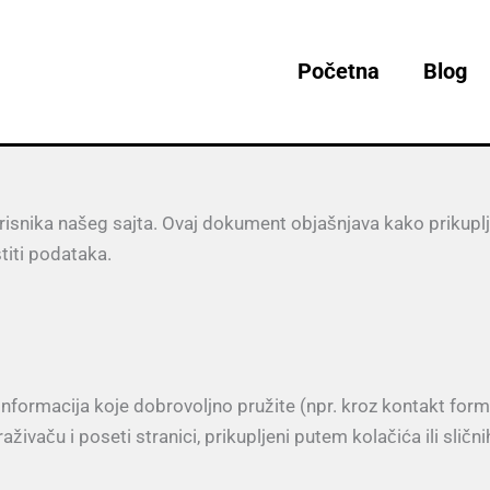
Početna
Blog
 korisnika našeg sajta. Ovaj dokument objašnjava kako priku
titi podataka.
 informacija koje dobrovoljno pružite (npr. kroz kontakt form
aživaču i poseti stranici, prikupljeni putem kolačića ili slični