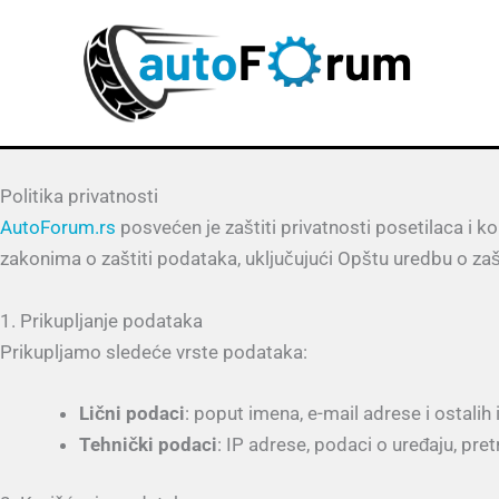
Пређи
на
садржај
Politika privatnosti
AutoForum.rs
posvećen je zaštiti privatnosti posetilaca i
zakonima o zaštiti podataka, uključujući Opštu uredbu o zaš
1. Prikupljanje podataka
Prikupljamo sledeće vrste podataka:
Lični podaci
: poput imena, e-mail adrese i ostalih
Tehnički podaci
: IP adrese, podaci o uređaju, pretr