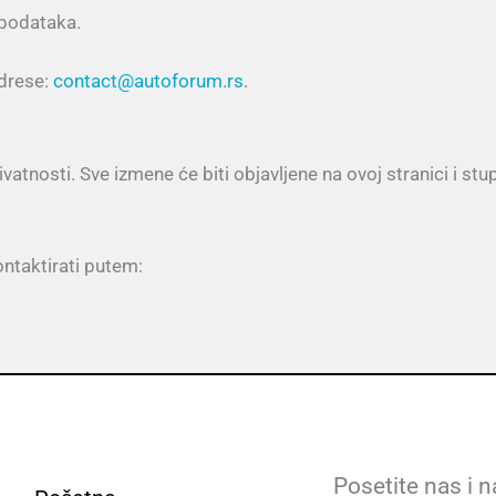
 podataka.
adrese:
contact@autoforum.rs
.
tnosti. Sve izmene će biti objavljene na ovoj stranici i st
ontaktirati putem:
Posetite nas i n