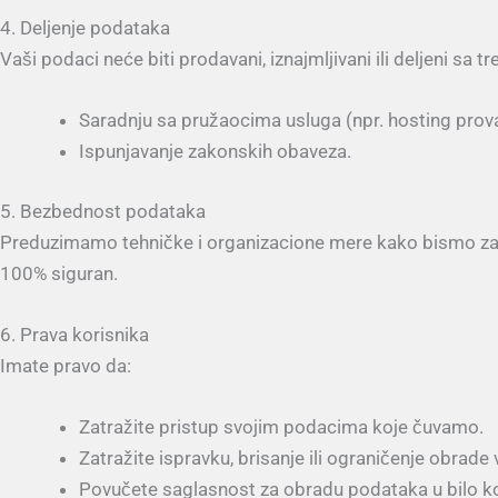
4. Deljenje podataka
Vaši podaci neće biti prodavani, iznajmljivani ili deljeni sa
Saradnju sa pružaocima usluga (npr. hosting prova
Ispunjavanje zakonskih obaveza.
5. Bezbednost podataka
Preduzimamo tehničke i organizacione mere kako bismo zaštit
100% siguran.
6. Prava korisnika
Imate pravo da:
Zatražite pristup svojim podacima koje čuvamo.
Zatražite ispravku, brisanje ili ograničenje obrade
Povučete saglasnost za obradu podataka u bilo k