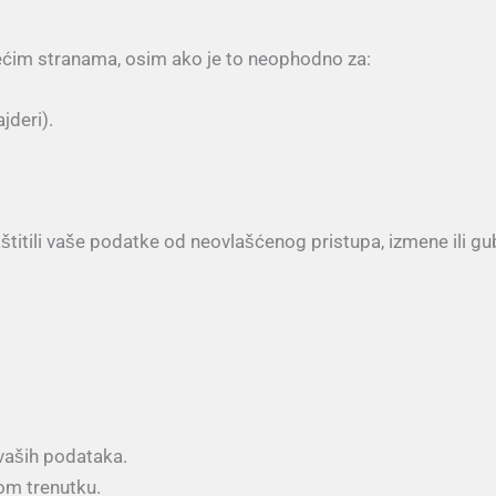
 trećim stranama, osim ako je to neophodno za:
jderi).
ili vaše podatke od neovlašćenog pristupa, izmene ili gubit
 vaših podataka.
om trenutku.