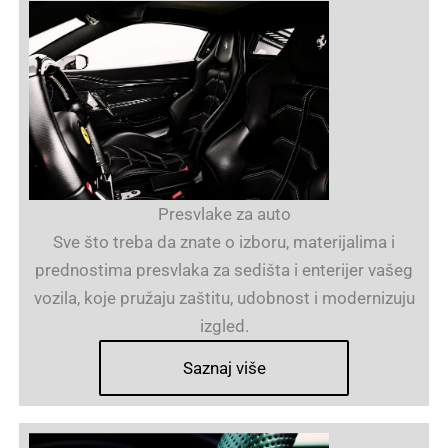
Presvlake za auto
Sve što treba da znate o izboru, materijalima i
prednostima presvlaka za sedišta i enterijer vašeg
vozila, koje pružaju zaštitu, udobnost i modernizuju
izgled.
Saznaj više