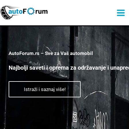
Пређи
на
садржај
AutoForum.rs – Sve za Vaš automobil​
Najbolji saveti i oprema za održavanje i unapre
Istraži i saznaj više!