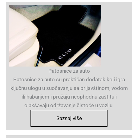
Patosnice za auto
Patosnice za auto su praktičan dodatak koji igra
ključnu ulogu u suočavanju sa prljavštinom, vodom
ili habanjem i pružaju neophodnu zaštitu i
olakšavaju održavanje čistoće u vozilu.
Saznaj više