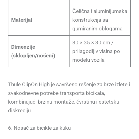
Čelična i aluminijumska
Materijal
konstrukcija sa
gumiranim oblogama
80 × 35 × 30 cm /
Dimenzije
prilagodljiv visina po
(sklopljen/nošeni)
modelu vozila
Thule ClipOn High je savršeno rešenje za brze izlete i
svakodnevne potrebe transporta bicikala,
kombinujući brzinu montaže, čvrstinu i estetsku
diskreciju.
6. Nosač za bicikle za kuku