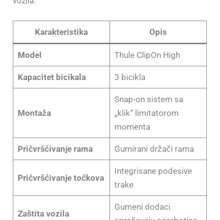
vozila.
Karakteristika
Opis
Model
Thule ClipOn High
Kapacitet bicikala
3 bicikla
Snap-on sistem sa
Montaža
„klik“ limitatorom
momenta
Pričvršćivanje rama
Gumirani držači rama
Integrisane podesive
Pričvršćivanje točkova
trake
Gumeni dodaci
Zaštita vozila