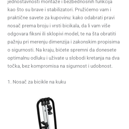
jednostavnosti montaže i bezbednosnih funkcija
kao što su brave i stabilizatori. Pružićemo vam i
praktične savete za kupovinu: kako odabrati pravi
nosač prema broju i vrsti bicikala, da li vam više
odgovara fiksni ili sklopivi model, te na šta obratiti
pažnju pri merenju dimenzija i zakonskim propisima
o sigurnosti. Na kraju, bićete spremni da donesete
optimalnu odluku i uživate u slobodi kretanja na dva
točka, bez kompromisa na sigurnost i udobnost.
1. Nosač za bicikle na kuku