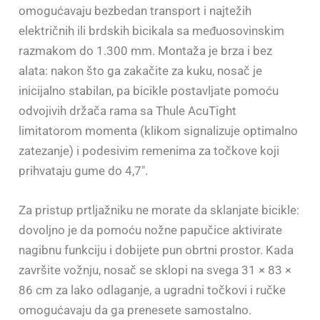
omogućavaju bezbedan transport i najtežih
električnih ili brdskih bicikala sa međuosovinskim
razmakom do 1.300 mm. Montaža je brza i bez
alata: nakon što ga zakačite za kuku, nosač je
inicijalno stabilan, pa bicikle postavljate pomoću
odvojivih držača rama sa Thule AcuTight
limitatorom momenta (klikom signalizuje optimalno
zatezanje) i podesivim remenima za točkove koji
prihvataju gume do 4,7″.
Za pristup prtljažniku ne morate da sklanjate bicikle:
dovoljno je da pomoću nožne papučice aktivirate
nagibnu funkciju i dobijete pun obrtni prostor. Kada
završite vožnju, nosač se sklopi na svega 31 × 83 ×
86 cm za lako odlaganje, a ugradni točkovi i ručke
omogućavaju da ga prenesete samostalno.