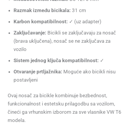
Razmak između bicikala:
31 cm
Karbon kompatibilnost:
✓ (uz adapter)
Zaključavanje:
Bicikli se zaključavaju za nosač
(brava uključena), nosač se ne zaključava za
vozilo
Sistem jednog ključa kompatibilnost:
✓
Otvaranje prtljažnika:
Moguće ako bicikli nisu
postavljeni
Ovaj nosač za bicikle kombinuje bezbednost,
funkcionalnost i estetsku prilagodbu sa vozilom,
čineći ga vrhunskim izborom za sve vlasnike VW T6
modela.