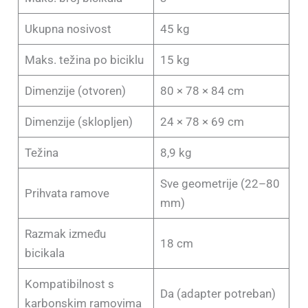
Ukupna nosivost
45 kg
Maks. težina po biciklu
15 kg
Dimenzije (otvoren)
80 × 78 × 84 cm
Dimenzije (sklopljen)
24 × 78 × 69 cm
Težina
8,9 kg
Sve geometrije (22–80
Prihvata ramove
mm)
Razmak između
18 cm
bicikala
Kompatibilnost s
Da (adapter potreban)
karbonskim ramovima