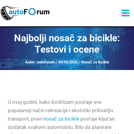
Претрага
Пређи
на
садржај
Najbolji nosač za bicikle:
Testovi i ocene
Autor:
autoforum
/
30/05/2025
/
Nosač za bicikle
U ovoj godini, kako biciklizam postaje sve
popularniji način rekreacije i ekološki prihvatljiv
transport, pravi
nosač za bicikle
postaje ključan
dodatak svakom automobilu. Bilo da planirate