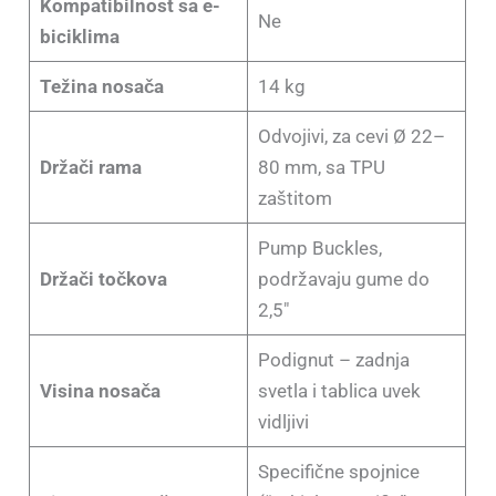
Kompatibilnost sa e-
Ne
biciklima
Težina nosača
14 kg
Odvojivi, za cevi Ø 22–
Držači rama
80 mm, sa TPU
zaštitom
Pump Buckles,
Držači točkova
podržavaju gume do
2,5″
Podignut – zadnja
Visina nosača
svetla i tablica uvek
vidljivi
Specifične spojnice