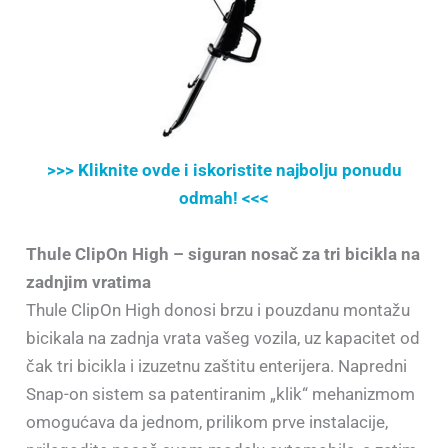
>>> Kliknite ovde i iskoristite najbolju ponudu
odmah! <<<
Thule ClipOn High – siguran nosač za tri bicikla na
zadnjim vratima
Thule ClipOn High donosi brzu i pouzdanu montažu
bicikala na zadnja vrata vašeg vozila, uz kapacitet od
čak tri bicikla i izuzetnu zaštitu enterijera. Napredni
Snap-on sistem sa patentiranim „klik“ mehanizmom
omogućava da jednom, prilikom prve instalacije,