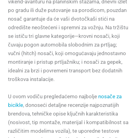
vikend-avanturu na planinskim stazama, dnevni izlet
po gradu ili duže putovanje sa porodicom, pouzdan
nosač garantuje da će vaši dvotočkaši stići na
odredište neoštećeni i spremni za vožnju. Na tržištu
se ističu tri glavne kategorije—krovni nosači, koji
čuvaju pogon automobila slobodnim za prtljag;
vučni (hitch) nosači, koji omogućavaju jednostavno
montiranje i pristup prtljažniku; i nosači za gepek,
idealni za brzi i povremeni transport bez dodatnih
troškova instalacije.
U ovom vodiču pregledaćemo najbolje
nosače za
bicikle
, donoseći detaljne recenzije najpoznatijih
brendova, tehničke opise ključnih karakteristika
(nosivost, tip montaže, materijal i kompatibilnost sa
različitim modelima vozila), te uporedne testove