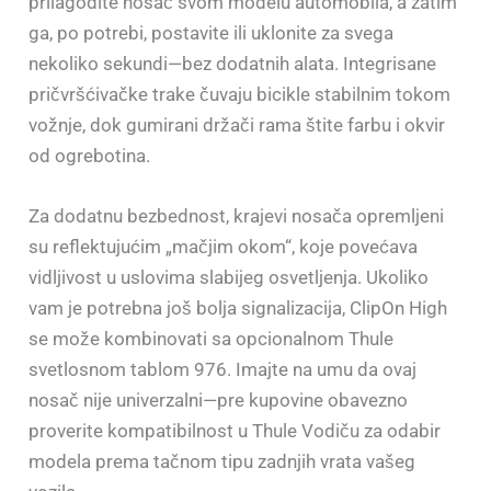
prilagodite nosač svom modelu automobila, a zatim
ga, po potrebi, postavite ili uklonite za svega
nekoliko sekundi—bez dodatnih alata. Integrisane
pričvršćivačke trake čuvaju bicikle stabilnim tokom
vožnje, dok gumirani držači rama štite farbu i okvir
od ogrebotina.
Za dodatnu bezbednost, krajevi nosača opremljeni
su reflektujućim „mačjim okom“, koje povećava
vidljivost u uslovima slabijeg osvetljenja. Ukoliko
vam je potrebna još bolja signalizacija, ClipOn High
se može kombinovati sa opcionalnom Thule
svetlosnom tablom 976. Imajte na umu da ovaj
nosač nije univerzalni—pre kupovine obavezno
proverite kompatibilnost u Thule Vodiču za odabir
modela prema tačnom tipu zadnjih vrata vašeg