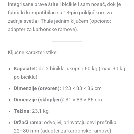
Integrisane brave štite i bicikle i sam nosač, dok je
fabrički kompatibilan sa 13-pin priključkom za
zadnja svetla i Thule jednim ključem (opciono:
adapter za karbonske ramove).
Ključne karakteristike
Kapacitet:
do 3 bicikla, ukupno 60 kg (max. 30 kg
po biciklu)
Dimenzije (otvoren):
123 × 83 × 86 cm
Dimenzije (sklopljen):
31 × 83 × 86 cm
Težina:
23,1 kg
Držači rama:
odvojivi, prihvataju cevi prečnika
22–80 mm (adapter za karbonske ramove)