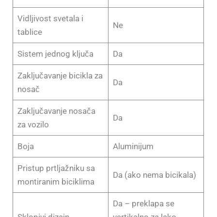
Vidljivost svetala i
Ne
tablice
Sistem jednog ključa
Da
Zaključavanje bicikla za
Da
nosač
Zaključavanje nosača
Da
za vozilo
Boja
Aluminijum
Pristup prtljažniku sa
Da (ako nema bicikala)
montiranim biciklima
Da – preklapa se
Sklopivi dizajn
vertikalno za lako