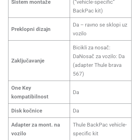
Sistem montaže
(“vehicle-specific”
BackPac kit)
Da – ravno se sklopi uz
Preklopni dizajn
vozilo
Bicikli za nosač:
DaNosač za vozilo: Da
Zaključavanje
(adapter Thule brava
567)
One Key
Da
kompatibilnost
Disk kočnice
Da
Adapter za mont. na
Thule BackPac vehicle-
vozilo
specific kit