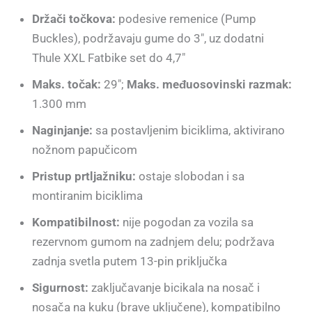
Držači točkova:
podesive remenice (Pump
Buckles), podržavaju gume do 3″, uz dodatni
Thule XXL Fatbike set do 4,7″
Maks. točak:
29″;
Maks. međuosovinski razmak:
1.300 mm
Naginjanje:
sa postavljenim biciklima, aktivirano
nožnom papučicom
Pristup prtljažniku:
ostaje slobodan i sa
montiranim biciklima
Kompatibilnost:
nije pogodan za vozila sa
rezervnom gumom na zadnjem delu; podržava
zadnja svetla putem 13-pin priključka
Sigurnost:
zaključavanje bicikala na nosač i
nosača na kuku (brave uključene), kompatibilno