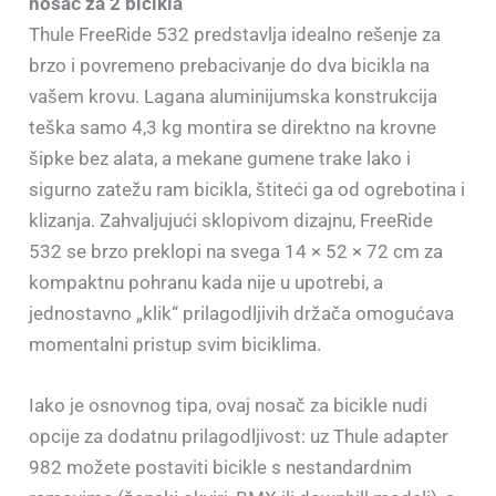
nosač za 2 bicikla
Thule FreeRide 532 predstavlja idealno rešenje za
brzo i povremeno prebacivanje do dva bicikla na
vašem krovu. Lagana aluminijumska konstrukcija
teška samo 4,3 kg montira se direktno na krovne
šipke bez alata, a mekane gumene trake lako i
sigurno zatežu ram bicikla, štiteći ga od ogrebotina i
klizanja. Zahvaljujući sklopivom dizajnu, FreeRide
532 se brzo preklopi na svega 14 × 52 × 72 cm za
kompaktnu pohranu kada nije u upotrebi, a
jednostavno „klik“ prilagodljivih držača omogućava
momentalni pristup svim biciklima.
Iako je osnovnog tipa, ovaj nosač za bicikle nudi
opcije za dodatnu prilagodljivost: uz Thule adapter
982 možete postaviti bicikle s nestandardnim