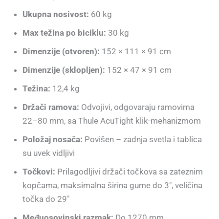
Ukupna nosivost:
60 kg
Max težina po biciklu:
30 kg
Dimenzije (otvoren):
152 × 111 × 91 cm
Dimenzije (sklopljen):
152 × 47 × 91 cm
Težina:
12,4 kg
Držači ramova:
Odvojivi, odgovaraju ramovima
22–80 mm, sa Thule AcuTight klik-mehanizmom
Položaj nosača:
Povišen – zadnja svetla i tablica
su uvek vidljivi
Točkovi:
Prilagodljivi držači točkova sa zateznim
kopčama, maksimalna širina gume do 3″, veličina
točka do 29″
Međuosovinski razmak:
Do 1270 mm