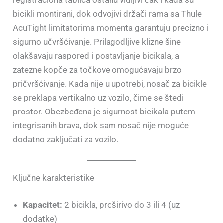
registraciona tablica ostanu vidljivi čak i kada su
bicikli montirani, dok odvojivi držači rama sa Thule
AcuTight limitatorima momenta garantuju precizno i
sigurno učvršćivanje. Prilagodljive klizne šine
olakšavaju raspored i postavljanje bicikala, a
zatezne kopče za točkove omogućavaju brzo
pričvršćivanje. Kada nije u upotrebi, nosač za bicikle
se preklapa vertikalno uz vozilo, čime se štedi
prostor. Obezbeđena je sigurnost bicikala putem
integrisanih brava, dok sam nosač nije moguće
dodatno zaključati za vozilo.
Ključne karakteristike
Kapacitet:
2 bicikla, proširivo do 3 ili 4 (uz
dodatke)