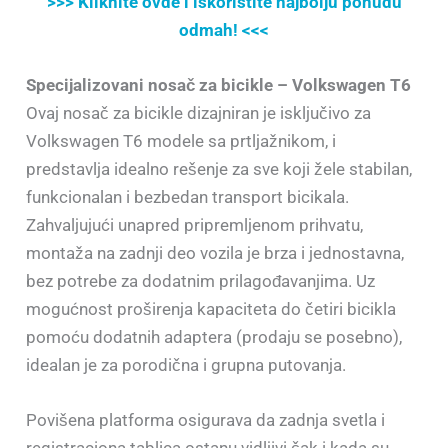
>>> Kliknite ovde i iskoristite najbolju ponudu
odmah! <<<
Specijalizovani nosač za bicikle – Volkswagen T6
Ovaj nosač za bicikle dizajniran je isključivo za
Volkswagen T6 modele sa prtljažnikom, i
predstavlja idealno rešenje za sve koji žele stabilan,
funkcionalan i bezbedan transport bicikala.
Zahvaljujući unapred pripremljenom prihvatu,
montaža na zadnji deo vozila je brza i jednostavna,
bez potrebe za dodatnim prilagođavanjima. Uz
mogućnost proširenja kapaciteta do četiri bicikla
pomoću dodatnih adaptera (prodaju se posebno),
idealan je za porodična i grupna putovanja.
Povišena platforma osigurava da zadnja svetla i