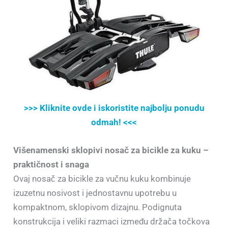
>>> Kliknite ovde i iskoristite najbolju ponudu
odmah! <<<
Višenamenski sklopivi nosač za bicikle za kuku –
praktičnost i snaga
Ovaj nosač za bicikle za vučnu kuku kombinuje
izuzetnu nosivost i jednostavnu upotrebu u
kompaktnom, sklopivom dizajnu. Podignuta
konstrukcija i veliki razmaci između držača točkova