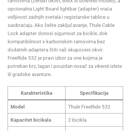
ramovima (ženski okviri, BMX ili downhill modeli), a
opcionalna Light Board lightbar (adapter) vraća
vidljivost zadnjih svetala i registarske tablice u
saobraćaju. Ako želite zaključavanje, Thule Cable
Lock adapter donosi sigurnost za bicikle, dok
kompatibilnost s karbonskim ramovima bez
dodatnih adaptera štiti vaš skupoceni okvir.
FreeRide 532 je pravi izbor za one kojima je
potreban brz, lagan i pouzdan nosač za vikend-izlete
ili gradske avanture.
Karakteristika
Specifikacija
Model
Thule FreeRide 532
Kapacitet bicikala
2 bicikla