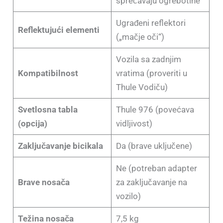
sprečavaju ogrebotine
Ugrađeni reflektori
Reflektujući elementi
(„mačje oči“)
Vozila sa zadnjim
Kompatibilnost
vratima (proveriti u
Thule Vodiču)
Svetlosna tabla
Thule 976 (povećava
(opcija)
vidljivost)
Zaključavanje bicikala
Da (brave uključene)
Ne (potreban adapter
Brave nosača
za zaključavanje na
vozilo)
Težina nosača
7,5 kg