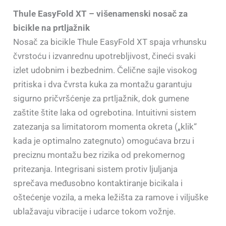
Thule EasyFold XT – višenamenski nosač za
bicikle na prtljažnik
Nosač za bicikle Thule EasyFold XT spaja vrhunsku
čvrstoću i izvanrednu upotrebljivost, čineći svaki
izlet udobnim i bezbednim. Čelične sajle visokog
pritiska i dva čvrsta kuka za montažu garantuju
sigurno pričvršćenje za prtljažnik, dok gumene
zaštite štite laka od ogrebotina. Intuitivni sistem
zatezanja sa limitatorom momenta okreta („klik“
kada je optimalno zategnuto) omogućava brzu i
preciznu montažu bez rizika od prekomernog
pritezanja. Integrisani sistem protiv ljuljanja
sprečava međusobno kontaktiranje bicikala i
oštećenje vozila, a meka ležišta za ramove i viljuške
ublažavaju vibracije i udarce tokom vožnje.