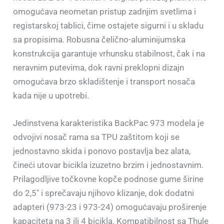
omogućava neometan pristup zadnjim svetlima i
registarskoj tablici, čime ostajete sigurni i u skladu
sa propisima. Robusna čelično-aluminijumska
konstrukcija garantuje vrhunsku stabilnost, čak i na
neravnim putevima, dok ravni preklopni dizajn
omogućava brzo skladištenje i transport nosača
kada nije u upotrebi.
Jedinstvena karakteristika BackPac 973 modela je
odvojivi nosač rama sa TPU zaštitom koji se
jednostavno skida i ponovo postavlja bez alata,
čineći utovar bicikla izuzetno brzim i jednostavnim.
Prilagodljive točkovne kopče podnose gume širine
do 2,5″ i sprečavaju njihovo klizanje, dok dodatni
adapteri (973-23 i 973-24) omogućavaju proširenje
kapaciteta na 3 ili 4 bicikla. Kompatibilnost sa Thule