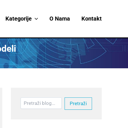
Претрага
Kategorije
O Nama
Kontakt
deli
Pretraži