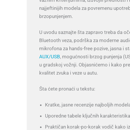
najjeftinijih modela za povremenu upotr
brzopunjenjem.
U uvodu saznajte šta zapravo treba da o
Bluetooth veza, podrška za moderne audio 
mikrofona za hands-free pozive, jasna i st
AUX/USB
, mogućnosti brzog punjenja (US
u gradskoj vožnji. Objasnićemo i kako prep
kvalitet zvuka i veze u autu.
Šta ćete pronaći u tekstu:
Kratke, jasne recenzije najboljih modela
Uporedne tabele ključnih karakteristika
Praktičan korak-po-korak vodič kako iz