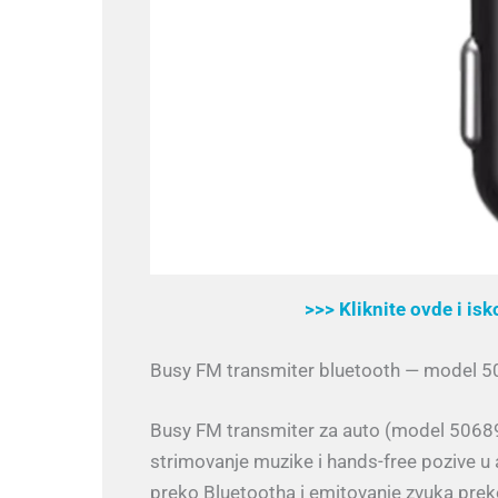
>>> Kliknite ovde i is
Busy FM transmiter bluetooth — model 
Busy FM transmiter za auto (model 50689)
strimovanje muzike i hands-free pozive u
preko Bluetootha i emitovanje zvuka pre