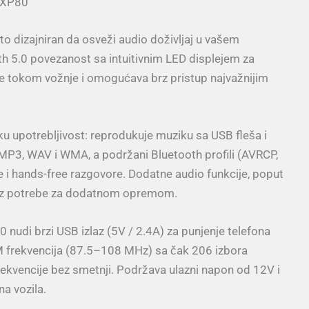
 XP80
o dizajniran da osveži audio doživljaj u vašem
 5.0 povezanost sa intuitivnim LED displejem za
nje tokom vožnje i omogućava brz pristup najvažnijim
oku upotrebljivost: reprodukuje muziku sa USB fleša i
MP3, WAV i WMA, a podržani Bluetooth profili (AVRCP,
 i hands-free razgovore. Dodatne audio funkcije, poput
k bez potrebe za dodatnom opremom.
0 nudi brzi USB izlaz (5V / 2.4A) za punjenje telefona
M frekvencija (87.5–108 MHz) sa čak 206 izbora
frekvencije bez smetnji. Podržava ulazni napon od 12V i
na vozila.