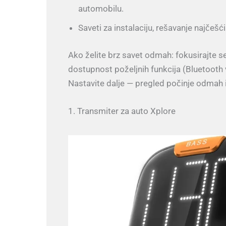
automobilu.
Saveti za instalaciju, rešavanje najčeš
Ako želite brz savet odmah: fokusirajte s
dostupnost poželjnih funkcija (Bluetooth v
Nastavite dalje — pregled počinje odmah 
1. Transmiter za auto Xplore