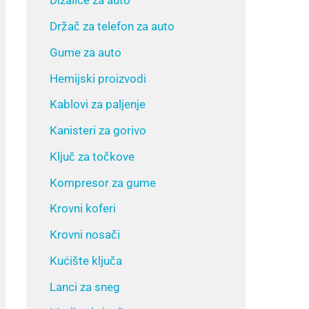
Dizalice za auto
Držač za telefon za auto
Gume za auto
Hemijski proizvodi
Kablovi za paljenje
Kanisteri za gorivo
Ključ za točkove
Kompresor za gume
Krovni koferi
Krovni nosači
Kućište ključa
Lanci za sneg