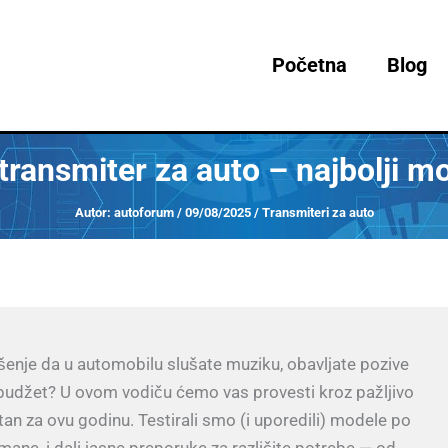
Početna
Blog
transmiter za auto – najbolji mo
Autor:
autoforum
/
09/08/2025
/
Transmiteri za auto
šenje da u automobilu slušate muziku, obavljate pozive
e budžet? U ovom vodiču ćemo vas provesti kroz pažljivo
ntan za ovu godinu. Testirali smo (i uporedili) modele po
 mane, i dali jasne preporuke za različite potrebe — od