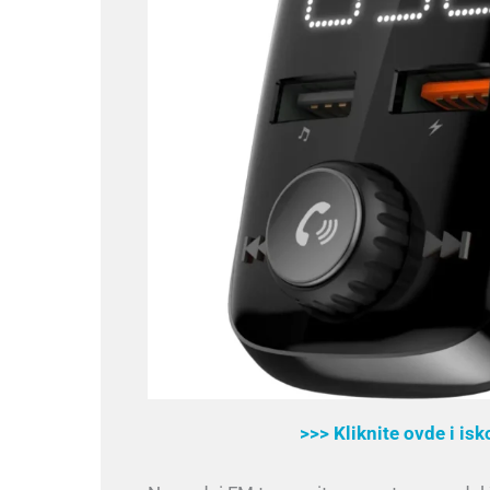
>>> Kliknite ovde i is