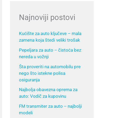
Najnoviji postovi
Kućište za auto ključeve – mala
zamena koja štedi veliki trošak
Pepeljara za auto – čistoća bez
nereda u vožnji
Šta proveriti na automobilu pre
nego što istekne polisa
osiguranja
Najbolja obavezna oprema za
auto: Vodič za kupovinu
FM transmiter za auto – najbolji
modeli