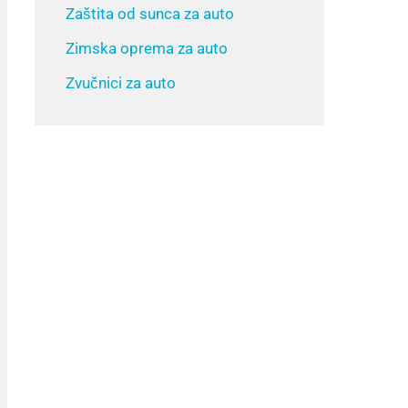
Zaštita od sunca za auto
Zimska oprema za auto
Zvučnici za auto