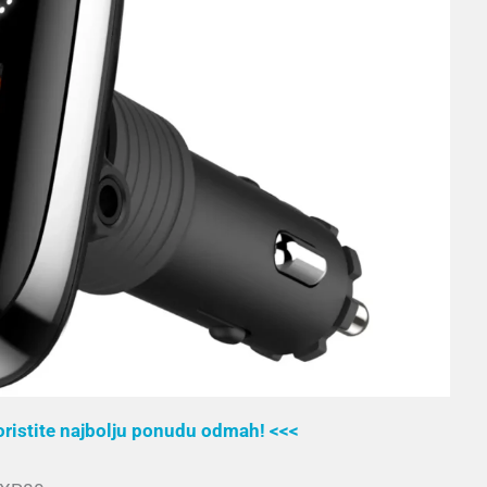
koristite najbolju ponudu odmah! <<<