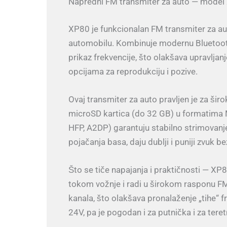
Napredni FM transmiter za auto — model
XP80 je funkcionalan FM transmiter za aut
automobilu. Kombinuje modernu Bluetooth
prikaz frekvencije, što olakšava upravlja
opcijama za reprodukciju i pozive.
Ovaj transmiter za auto pravljen je za šir
microSD kartica (do 32 GB) u formatima 
HFP, A2DP) garantuju stabilno strimovanje
pojačanja basa, daju dublji i puniji zvu
Što se tiče napajanja i praktičnosti — XP8
tokom vožnje i radi u širokom rasponu F
kanala, što olakšava pronalaženje „tihe“ 
24V, pa je pogodan i za putnička i za teret