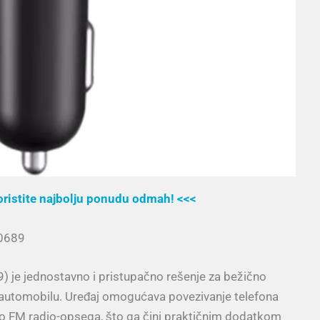
koristite najbolju ponudu odmah! <<<
50689
 je jednostavno i pristupačno rešenje za bežično
 automobilu. Uređaj omogućava povezivanje telefona
ko FM radio-opsega, što ga čini praktičnim dodatkom