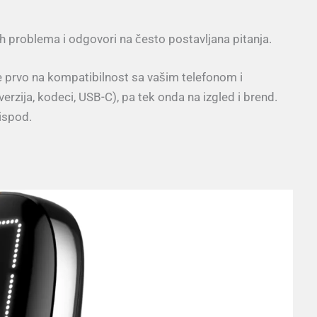
ćih problema i odgovori na često postavljana pitanja.
e prvo na kompatibilnost sa vašim telefonom i
erzija, kodeci, USB-C), pa tek onda na izgled i brend.
ispod.