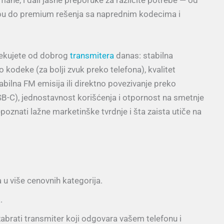
ebu do premium rešenja sa naprednim kodecima i
čekujete od dobrog
transmitera
danas: stabilna
kodeke (za bolji zvuk preko telefona), kvalitet
abilna FM emisija ili direktno povezivanje preko
B-C), jednostavnost korišćenja i otpornost na smetnje
oznati lažne marketinške tvrdnje i šta zaista utiče na
 u više cenovnih kategorija.
.
abrati transmiter koji odgovara vašem telefonu i