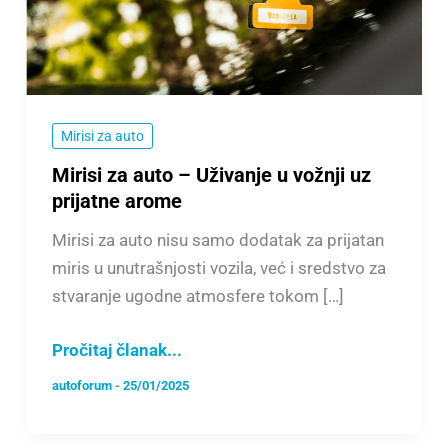
vožnji
uz
prijatne
arome
Mirisi za auto
Mirisi za auto – Uživanje u vožnji uz
prijatne arome
Mirisi za auto nisu samo dodatak za prijatan
miris u unutrašnjosti vozila, već i sredstvo za
stvaranje ugodne atmosfere tokom […]
Pročitaj članak...
autoforum
-
25/01/2025