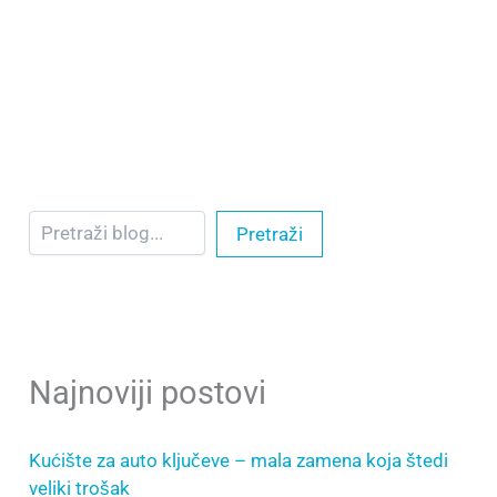
Pretraži
Najnoviji postovi
Kućište za auto ključeve – mala zamena koja štedi
veliki trošak