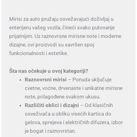
Mirisi za auto pružaju osvežavajući doživljaj u
enterijeru vašeg vozila, čineći svako putovanje
prijatnijim. Uz raznovrsne mirisne note i moderne
dizajne, ovi proizvodi su savršen spoj
funkcionalnosti i estetike.
Šta nas očekuje u ovoj kategoriji?
Raznovrsni mirisi
– Ponuda uključuje
cvetne, voćne, drvenaste i unikatne mirisne
note, prilagođene svakom ukusu.
Različiti oblici i dizajni
– Od klasičnih
osveživača u obliku visećih kartica do
gelova, sprejeva i električnih difuzera, izbor
je bogat i raznovrstan.