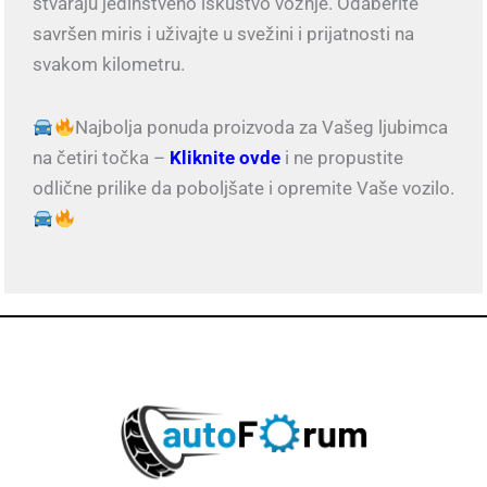
stvaraju jedinstveno iskustvo vožnje. Odaberite
savršen miris i uživajte u svežini i prijatnosti na
svakom kilometru.
Najbolja ponuda proizvoda za Vašeg ljubimca
na četiri točka –
Kliknite ovde
i ne propustite
odlične prilike da poboljšate i opremite Vaše vozilo.