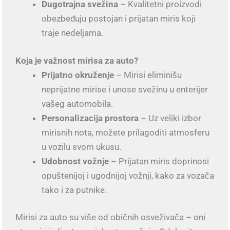
Dugotrajna svežina
– Kvalitetni proizvodi
obezbeđuju postojan i prijatan miris koji
traje nedeljama.
Koja je važnost mirisa za auto?
Prijatno okruženje
– Mirisi eliminišu
neprijatne mirise i unose svežinu u enterijer
vašeg automobila.
Personalizacija prostora
– Uz veliki izbor
mirisnih nota, možete prilagoditi atmosferu
u vozilu svom ukusu.
Udobnost vožnje
– Prijatan miris doprinosi
opuštenijoj i ugodnijoj vožnji, kako za vozača
tako i za putnike.
Mirisi za auto su više od običnih osveživača – oni