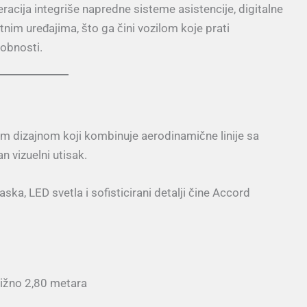
acija integriše napredne sisteme asistencije, digitalne
nim uređajima, što ga čini vozilom koje prati
obnosti.
 dizajnom koji kombinuje aerodinamične linije sa
 vizuelni utisak.
ka, LED svetla i sofisticirani detalji čine Accord
ližno 2,80 metara