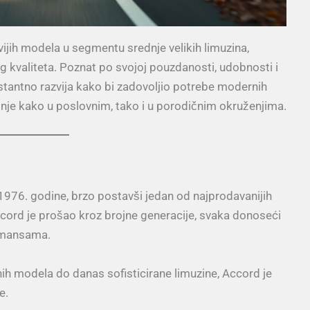
ijih modela u segmentu srednje velikih limuzina,
g kvaliteta. Poznat po svojoj pouzdanosti, udobnosti i
tantno razvija kako bi zadovoljio potrebe modernih
žnje kako u poslovnim, tako i u porodičnim okruženjima.
1976. godine, brzo postavši jedan od najprodavanijih
ccord je prošao kroz brojne generacije, svaka donoseći
ormansama.
ih modela do danas sofisticirane limuzine, Accord je
e.