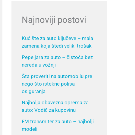
Najnoviji postovi
Kućište za auto ključeve – mala
zamena koja štedi veliki trošak
Pepeljara za auto – čistoća bez
nereda u vožnji
Šta proveriti na automobilu pre
nego što istekne polisa
osiguranja
Najbolja obavezna oprema za
auto: Vodič za kupovinu
FM transmiter za auto – najbolji
modeli