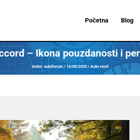
Početna
Blog
cord – Ikona pouzdanosti i pe
Autor:
autoforum
/
15/05/2025
/
Auto vesti