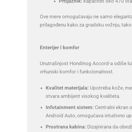
Prtljažnik:
kapacitet oko 470 lita
Ove mere omogućavaju ne samo elegantan i
prilagođenu kako za gradsku vožnju, tako 
Enterijer i komfor
Unutrašnjost Hondinog Accord-a odiše luk
vrhunski komfor i funkcionalnost.
Kvalitet materijala:
Upotreba kože, meka
stvara ambijent visokog kvaliteta.
Infotainment sistem:
Centralni ekran o
Android Auto, omogućava intuitivno upr
Prostrana kabina:
Dizajnirana da obezb