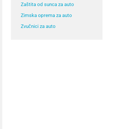
Zaštita od sunca za auto
Zimska oprema za auto
Zvučnici za auto