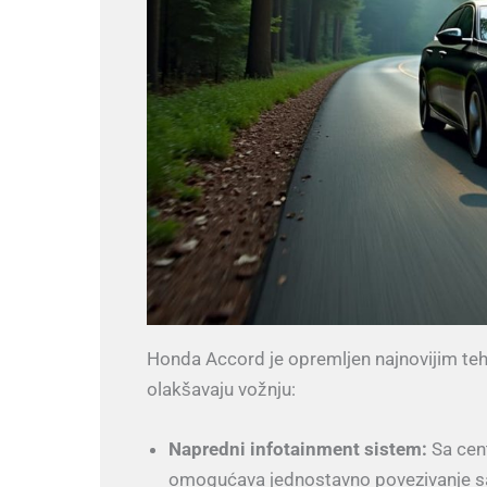
Honda Accord je opremljen najnovijim te
olakšavaju vožnju:
Napredni infotainment sistem:
Sa cent
omogućava jednostavno povezivanje sa 