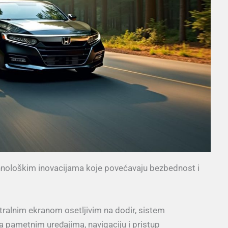
hnološkim inovacijama koje povećavaju bezbednost i
ralnim ekranom osetljivim na dodir, sistem
pametnim uređajima, navigaciju i pristup