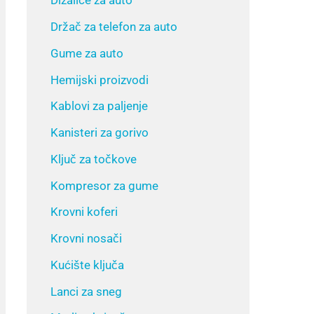
Dizalice za auto
Držač za telefon za auto
Gume za auto
Hemijski proizvodi
Kablovi za paljenje
Kanisteri za gorivo
Ključ za točkove
Kompresor za gume
Krovni koferi
Krovni nosači
Kućište ključa
Lanci za sneg