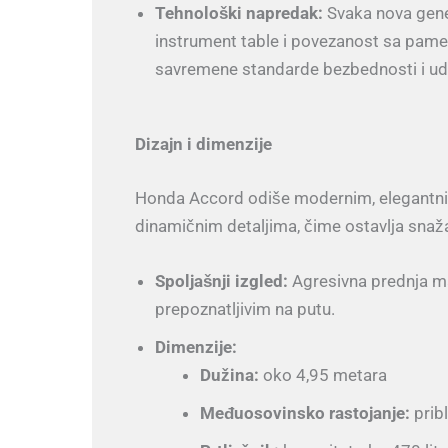
Tehnološki napredak:
Svaka nova gener
instrument table i povezanost sa pamet
savremene standarde bezbednosti i ud
Dizajn i dimenzije
Honda Accord odiše modernim, elegantnim
dinamičnim detaljima, čime ostavlja snažan
Spoljašnji izgled:
Agresivna prednja mas
prepoznatljivim na putu.
Dimenzije:
Dužina:
oko 4,95 metara
Međuosovinsko rastojanje:
prib