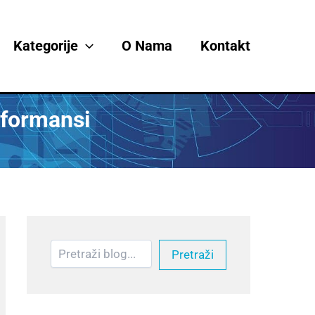
Претрага
Kategorije
O Nama
Kontakt
rformansi
Pretraži