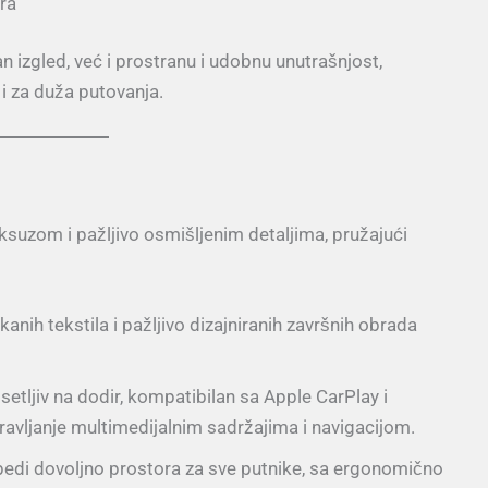
ra
zgled, već i prostranu i udobnu unutrašnjost,
i za duža putovanja.
suzom i pažljivo osmišljenim detaljima, pružajući
nih tekstila i pažljivo dizajniranih završnih obrada
setljiv na dodir, kompatibilan sa Apple CarPlay i
avljanje multimedijalnim sadržajima i navigacijom.
edi dovoljno prostora za sve putnike, sa ergonomično