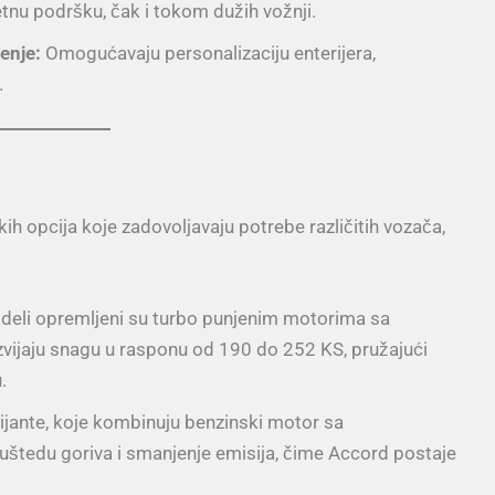
tnu podršku, čak i tokom dužih vožnji.
enje:
Omogućavaju personalizaciju enterijera,
.
 opcija koje zadovoljavaju potrebe različitih vozača,
deli opremljeni su turbo punjenim motorima sa
zvijaju snagu u rasponu od 190 do 252 KS, pružajući
.
ijante, koje kombinuju benzinski motor sa
štedu goriva i smanjenje emisija, čime Accord postaje