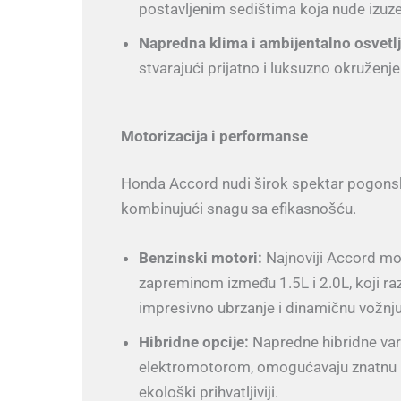
postavljenim sedištima koja nude izuze
Napredna klima i ambijentalno osvetlj
stvarajući prijatno i luksuzno okruženje
Motorizacija i performanse
Honda Accord nudi širok spektar pogonskih
kombinujući snagu sa efikasnošću.
Benzinski motori:
Najnoviji Accord mo
zapreminom između 1.5L i 2.0L, koji ra
impresivno ubrzanje i dinamičnu vožnju
Hibridne opcije:
Napredne hibridne var
elektromotorom, omogućavaju znatnu u
ekološki prihvatljiviji.