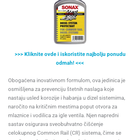
>>> Kliknite ovde i iskoristite najbolju ponudu
odmah! <<<
Obogaćena inovativnom formulom, ova jedinica je
osmišljena za prevenciju štetnih naslaga koje
nastaju usled korozije i habanja u dizel sistemima,
naročito na kritičnim mestima poput otvora za
mlaznice i vodilica za igle ventila. Njen napredni
sastav osigurava sveobuhvatno čišćenje
celokupnog Common Rail (CR) sistema, čime se