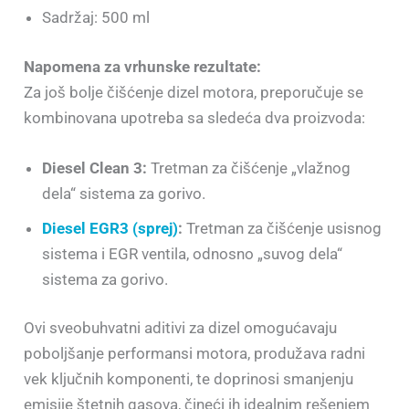
Sadržaj: 500 ml
Napomena za vrhunske rezultate:
Za još bolje čišćenje dizel motora, preporučuje se
kombinovana upotreba sa sledeća dva proizvoda:
Diesel Clean 3:
Tretman za čišćenje „vlažnog
dela“ sistema za gorivo.
Diesel EGR3 (sprej)
:
Tretman za čišćenje usisnog
sistema i EGR ventila, odnosno „suvog dela“
sistema za gorivo.
Ovi sveobuhvatni aditivi za dizel omogućavaju
poboljšanje performansi motora, produžava radni
vek ključnih komponenti, te doprinosi smanjenju
emisije štetnih gasova, čineći ih idealnim rešenjem