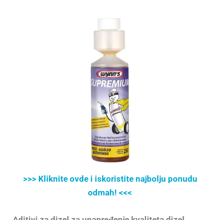
>>> Kliknite ovde i iskoristite najbolju ponudu
odmah! <<<
Aditivi za dizel za unapređenje kvaliteta dizel