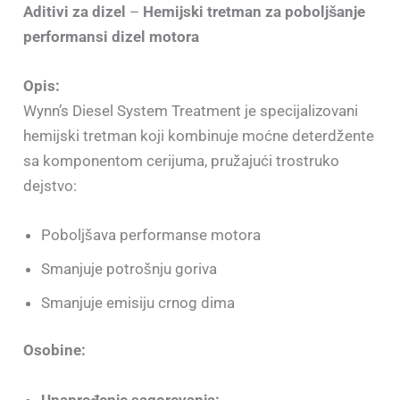
Aditivi za dizel
–
Hemijski tretman za poboljšanje
performansi dizel motora
Opis:
Wynn’s Diesel System Treatment je specijalizovani
hemijski tretman koji kombinuje moćne deterdžente
sa komponentom cerijuma, pružajući trostruko
dejstvo:
Poboljšava performanse motora
Smanjuje potrošnju goriva
Smanjuje emisiju crnog dima
Osobine:
Unapređenje sagorevanja: