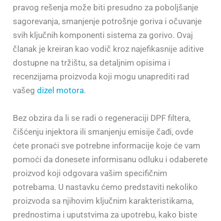
pravog rešenja može biti presudno za poboljšanje
sagorevanja, smanjenje potrošnje goriva i očuvanje
svih ključnih komponenti sistema za gorivo. Ovaj
članak je kreiran kao vodič kroz najefikasnije aditive
dostupne na tržištu, sa detaljnim opisima i
recenzijama proizvoda koji mogu unaprediti rad
vašeg
dizel motora
.
Bez obzira da li se radi o regeneraciji DPF filtera,
čišćenju injektora ili smanjenju emisije čađi, ovde
ćete pronaći sve potrebne informacije koje će vam
pomoći da donesete informisanu odluku i odaberete
proizvod koji odgovara vašim specifičnim
potrebama. U nastavku ćemo predstaviti nekoliko
proizvoda sa njihovim ključnim karakteristikama,
prednostima i uputstvima za upotrebu, kako biste