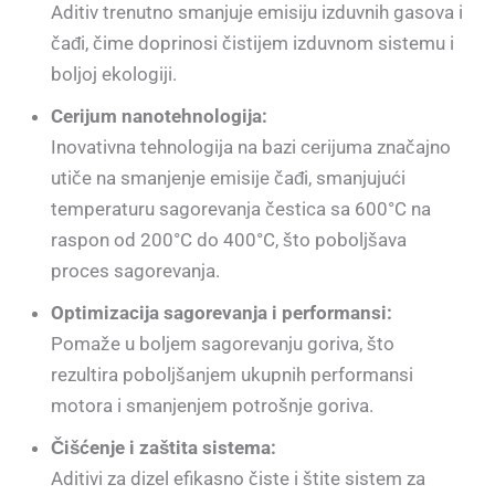
Aditiv trenutno smanjuje emisiju izduvnih gasova i
čađi, čime doprinosi čistijem izduvnom sistemu i
boljoj ekologiji.
Cerijum nanotehnologija:
Inovativna tehnologija na bazi cerijuma značajno
utiče na smanjenje emisije čađi, smanjujući
temperaturu sagorevanja čestica sa 600°C na
raspon od 200°C do 400°C, što poboljšava
proces sagorevanja.
Optimizacija sagorevanja i performansi:
Pomaže u boljem sagorevanju goriva, što
rezultira poboljšanjem ukupnih performansi
motora i smanjenjem potrošnje goriva.
Čišćenje i zaštita sistema:
Aditivi za dizel efikasno čiste i štite sistem za