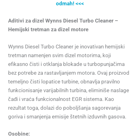
odmah! <<<
Aditivi za dizel
Wynns Diesel Turbo Cleaner –
Hemijski tretman za dizel motore
Wynns Diesel Turbo Cleaner je inovativan hemijski
tretman namenjen svim dizel motorima, koji
efikasno čisti i otklanja blokade u turbopunjačima
bez potrebe za rastavljanjem motora. Ovaj proizvod
temeljno čisti lopatice turbine, obnavlja pravilno
funkcionisanje varijabilnih turbina, eliminiše naslage
čađi i vraća funkcionalnost EGR sistema. Kao
rezultat toga, dolazi do poboljšanja sagorevanja
goriva i smanjenja emisije štetnih izduvnih gasova.
Osobine: