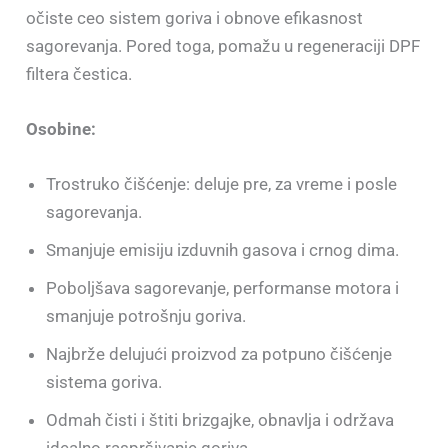
očiste ceo sistem goriva i obnove efikasnost
sagorevanja. Pored toga, pomažu u regeneraciji DPF
filtera čestica.
Osobine:
Trostruko čišćenje: deluje pre, za vreme i posle
sagorevanja.
Smanjuje emisiju izduvnih gasova i crnog dima.
Poboljšava sagorevanje, performanse motora i
smanjuje potrošnju goriva.
Najbrže delujući proizvod za potpuno čišćenje
sistema goriva.
Odmah čisti i štiti brizgajke, obnavlja i održava
idealno raspršivanje goriva.