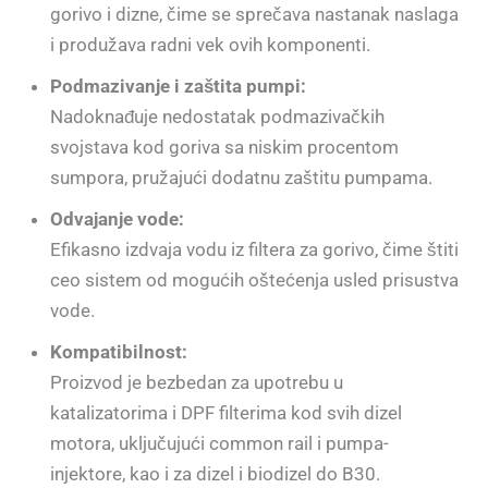
gorivo i dizne, čime se sprečava nastanak naslaga
i produžava radni vek ovih komponenti.
Podmazivanje i zaštita pumpi:
Nadoknađuje nedostatak podmazivačkih
svojstava kod goriva sa niskim procentom
sumpora, pružajući dodatnu zaštitu pumpama.
Odvajanje vode:
Efikasno izdvaja vodu iz filtera za gorivo, čime štiti
ceo sistem od mogućih oštećenja usled prisustva
vode.
Kompatibilnost:
Proizvod je bezbedan za upotrebu u
katalizatorima i DPF filterima kod svih dizel
motora, uključujući common rail i pumpa-
injektore, kao i za dizel i biodizel do B30.