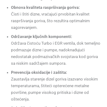
Obnova kvaliteta raspršivanja goriva:
Čisti i štiti dizne, vraćajući prvobitan kvalitet
raspršivanja goriva, što rezultira optimalnim
sagorevanjem.
Održavanje ključnih komponenti:
Održava čistoću Turbo i EGR ventila, dok temeljno
podmazuje dizne i pumpe, nadoknađujući
nedostatak podmazivačkih svojstava kod goriva
sa niskim sadržajem sumpora.
Prevencija oksidacije i zaštita:
Zaustavlja starenje dizel goriva izazvano visokim
temperaturama, štiteći opterećene metalne
površine, pumpe visokog pritiska i dizne od
oštećenja.