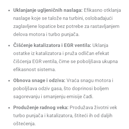
Uklanjanje ugljeničnih naslaga:
Efikasno otklanja
naslage koje se talože na turbini, oslobađajući
zaglavljene lopatice bez potrebe za rastavljanjem
delova motora i turbo punjača.
Čišćenje katalizatora i EGR ventila:
Uklanja
ostatke iz katalizatora i pruža odličan efekat
čišćenja EGR ventila, čime se poboljšava ukupna
efikasnost sistema.
Obnova snage i odziva:
Vraća snagu motora i
poboljšava odziv gasa, što doprinosi boljem
sagorevanju i smanjenju emisije čađi.
Produženje radnog veka:
Produžava životni vek
turbo punjača i katalizatora, štiteći ih od daljih
oštećenja.