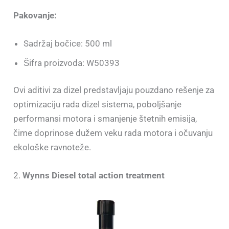
Pakovanje:
Sadržaj bočice: 500 ml
Šifra proizvoda: W50393
Ovi aditivi za dizel predstavljaju pouzdano rešenje za
optimizaciju rada dizel sistema, poboljšanje
performansi motora i smanjenje štetnih emisija,
čime doprinose dužem veku rada motora i očuvanju
ekološke ravnoteže.
2.
Wynns Diesel total action treatment