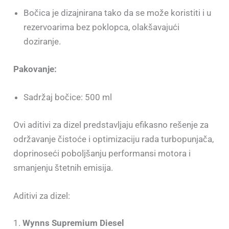
Bočica je dizajnirana tako da se može koristiti i u
rezervoarima bez poklopca, olakšavajući
doziranje.
Pakovanje:
Sadržaj bočice: 500 ml
Ovi aditivi za dizel predstavljaju efikasno rešenje za
održavanje čistoće i optimizaciju rada turbopunjača,
doprinoseći poboljšanju performansi motora i
smanjenju štetnih emisija.
Aditivi za dizel:
1.
Wynns Supremium Diesel