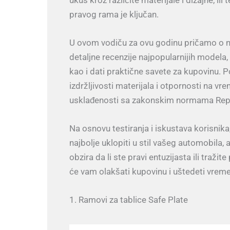
pravog rama je ključan.
U ovom vodiču za ovu godinu pričamo o na
detaljne recenzije najpopularnijih modela, 
kao i dati praktične savete za kupovinu. 
izdržljivosti materijala i otpornosti na 
usklađenosti sa zakonskim normama Repu
Na osnovu testiranja i iskustava korisn
najbolje uklopiti u stil vašeg automobila,
obzira da li ste pravi entuzijasta ili tra
će vam olakšati kupovinu i uštedeti vreme
1. Ramovi za tablice Safe Plate