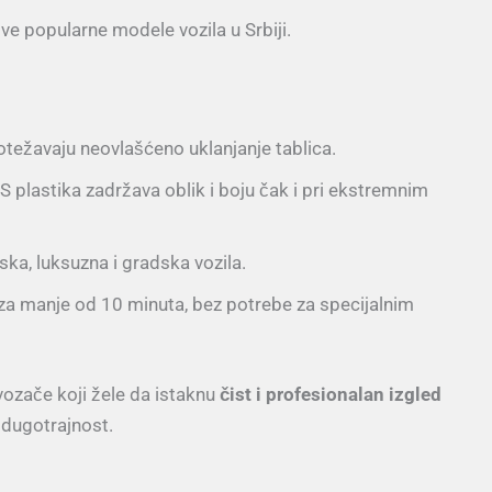
ve popularne modele vozila u Srbiji.
i otežavaju neovlašćeno uklanjanje tablica.
S plastika zadržava oblik i boju čak i pri ekstremnim
ska, luksuzna i gradska vozila.
za manje od 10 minuta, bez potrebe za specijalnim
vozače koji žele da istaknu
čist i profesionalan izgled
 dugotrajnost.