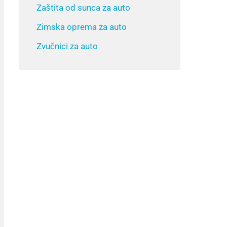
Zaštita od sunca za auto
Zimska oprema za auto
Zvučnici za auto