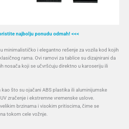
koristite najbolju ponudu odmah! <<<
u minimalističko i elegantno rešenje za vozila kod kojih
 klasičnog rama. Ovi ramovi za tablice su dizajnirani da
 nosača koji se učvršćuju direktno u karoseriju ili
a kao što su ojačani ABS plastika ili aluminijumske
u, UV zračenje i ekstremne vremenske uslove.
 velikim brzinama i visokim pritiscima, čime se
urna tokom cele vožnje.