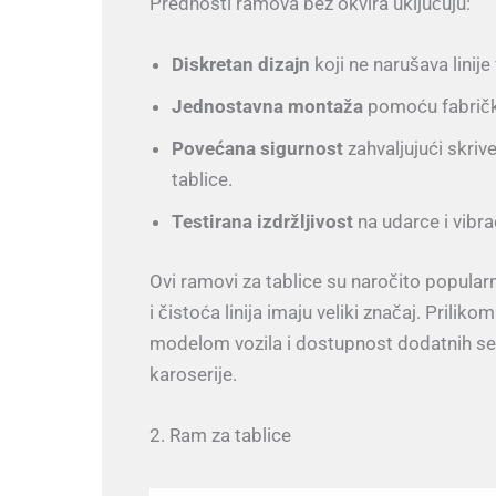
Prednosti ramova bez okvira uključuju:
Diskretan dizajn
koji ne narušava linije 
Jednostavna montaža
pomoću fabrički
Povećana sigurnost
zahvaljujući skriv
tablice.
Testirana izdržljivost
na udarce i vibra
Ovi ramovi za tablice su naročito popularni
i čistoća linija imaju veliki značaj. Pril
modelom vozila i dostupnost dodatnih seto
karoserije.
2. Ram za tablice