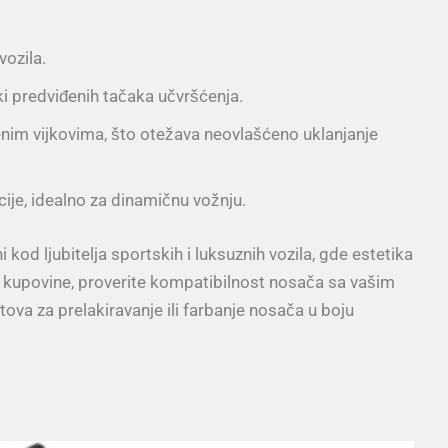
vozila.
 predviđenih tačaka učvršćenja.
enim vijkovima, što otežava neovlašćeno uklanjanje
cije, idealno za dinamičnu vožnju.
 kod ljubitelja sportskih i luksuznih vozila, gde estetika
ikom kupovine, proverite kompatibilnost nosača sa vašim
va za prelakiravanje ili farbanje nosača u boju