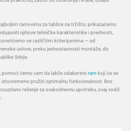
jboljim ramovima za tablice na tržištu: prikazaćemo
objasniti njihove tehničke karakteristike i prednosti,
Posvetićemo se različitim kriterijumima — od
vremenske uslove, preko jednostavnosti montaže, do
blike Srbije.
ika, pomoći ćemo vam da lakše odaberete
ram
koji će se
 a istovremeno pružiti optimalnu funkcionalnost. Bez
žite pouzdano rešenje za svakodnevnu upotrebu, ovaj vodič
.