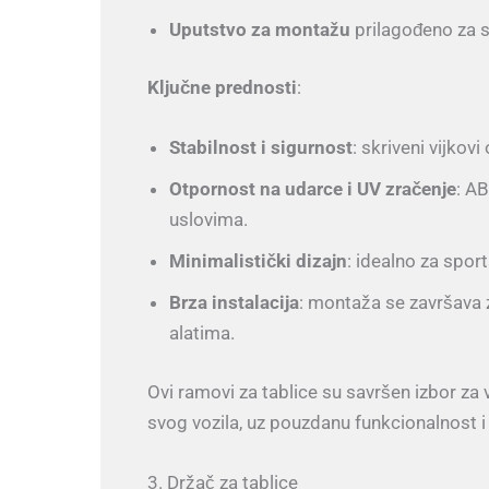
Uputstvo za montažu
prilagođeno za s
Ključne prednosti
:
Stabilnost i sigurnost
: skriveni vijkov
Otpornost na udarce i UV zračenje
: AB
uslovima.
Minimalistički dizajn
: idealno za sport
Brza instalacija
: montaža se završava 
alatima.
Ovi ramovi za tablice su savršen izbor za 
svog vozila, uz pouzdanu funkcionalnost i
3. Držač za tablice