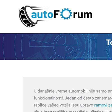
Пређи
на
садржај
T
U današnje vreme automobil nije samo pre
funkcionalnosti. Jedan od često zanemaren
tablice vašeg vozila jesu upravo
ramovi za
ukus kroz različite materijale i dizajne, ili