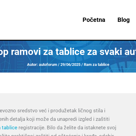
Početna
Blog
op ramovi za tablice za svaki au
Autor:
autoforum
/
29/06/2025
/
Ram za tablice
vozno sredstvo već i produžetak ličnog stila i
ih detalja koji može da unapredi izgled i zaštiti
 tablice
registracije. Bilo da želite da istaknete svoj
 težite praktičnoj zaštiti od oštećenja i krađe, odabir