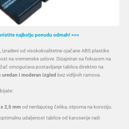
koristite najbolju ponudu odmah! <<<
, izrađeni od visokokvalitetne ojačane ABS plastike
nost na vremenske uslove. Dizajniran sa fokusom na
držač omogućava postavljanje tablica direktno na
e
uredan i moderan izgled
bez vidljivih ramova.
bijate:
3 x 2,5 mm
od nerđajućeg čelika, otporna na koroziju.
timalnu udaljenost tablice od karoserije radi