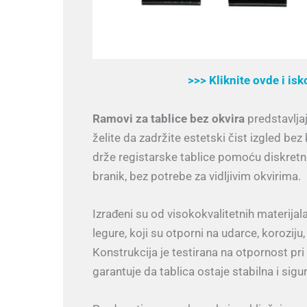
>>> Kliknite ovde i is
Ramovi za tablice bez okvira
predstavljaj
želite da zadržite estetski čist izgled bez
drže registarske tablice pomoću diskretnih
branik, bez potrebe za vidljivim okvirima.
Izrađeni su od visokokvalitetnih materijal
legure, koji su otporni na udarce, korozij
Konstrukcija je testirana na otpornost pri
garantuje da tablica ostaje stabilna i sig