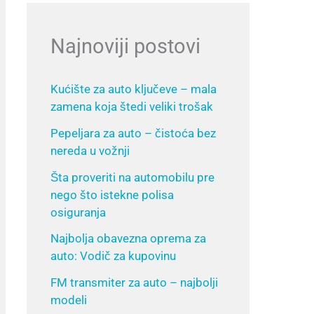
Najnoviji postovi
Kućište za auto ključeve – mala
zamena koja štedi veliki trošak
Pepeljara za auto – čistoća bez
nereda u vožnji
Šta proveriti na automobilu pre
nego što istekne polisa
osiguranja
Najbolja obavezna oprema za
auto: Vodič za kupovinu
FM transmiter za auto – najbolji
modeli