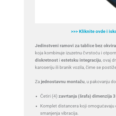
>>> Kliknite ovde i is
Jedinstveni ramovi za tablice bez okvira
koja kombinuje izuzetnu čvrstoću i otpor
diskretnost
i
estetsku integraciju
, ovaj 
karoseriju ili branik vozila, čime se postiž
Za
jednostavnu montažu
, u pakovanju do
Četiri (4)
zavrtanja (šrafa) dimenzija 
Komplet distancera koji omogućavaju op
smanjenja vibracija.