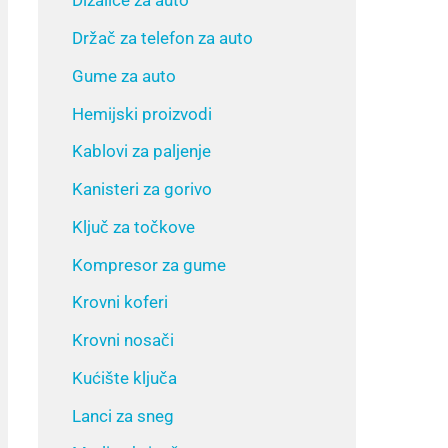
Dizalice za auto
Držač za telefon za auto
Gume za auto
Hemijski proizvodi
Kablovi za paljenje
Kanisteri za gorivo
Ključ za točkove
Kompresor za gume
Krovni koferi
Krovni nosači
Kućište ključa
Lanci za sneg