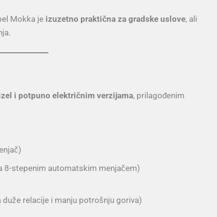
pel Mokka je
izuzetno praktična za gradske uslove
, ali
ja.
zel i potpuno električnim verzijama
, prilagođenim
enjač)
a 8-stepenim automatskim menjačem)
duže relacije i manju potrošnju goriva)