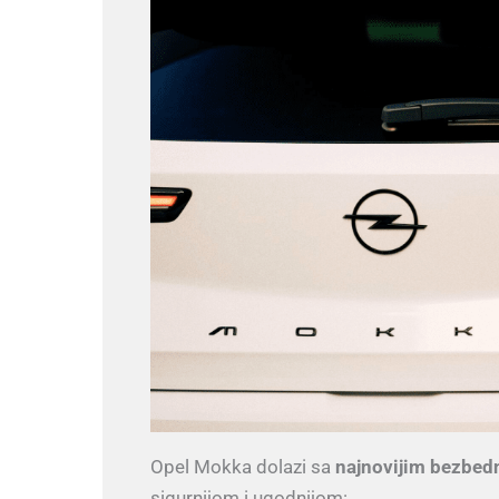
Opel Mokka dolazi sa
najnovijim bezbed
sigurnijom i ugodnijom: