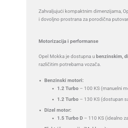
Zahvaljujući kompaktnim dimenzijama, O
i dovoljno prostrana za porodična putovan
Motorizacija i performanse
Opel Mokka je dostupna u
benzinskim, di
različitim potrebama vozača.
Benzinski motori:
1.2 Turbo
– 100 KS (manuelni m
1.2 Turbo
– 130 KS (dostupan s
Dizel motor:
1.5 Turbo D
– 110 KS (idealno za 