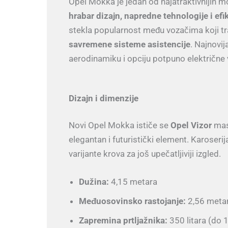
Opel Mokka je jedan od najatraktivnijih
hrabar dizajn, napredne tehnologije i ef
stekla popularnost među vozačima koji t
savremene sisteme asistencije
. Najnovij
aerodinamiku i opciju potpuno električne v
Dizajn i dimenzije
Novi Opel Mokka ističe se
Opel Vizor
mask
elegantan i futuristički element. Karoser
varijante krova za još upečatljiviji izgled.
Dužina:
4,15 metara
Međuosovinsko rastojanje:
2,56 meta
Zapremina prtljažnika:
350 litara (do 