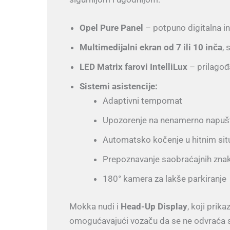
Opel Pure Panel
– potpuno digitalna i
Multimedijalni ekran od 7 ili 10 inča
,
LED Matrix farovi IntelliLux
– prilagođ
Sistemi asistencije:
Adaptivni tempomat
Upozorenje na nenamerno napušt
Automatsko kočenje u hitnim si
Prepoznavanje saobraćajnih zna
180° kamera za lakše parkiranje
Mokka nudi i
Head-Up Display
, koji prik
omogućavajući vozaču da se ne odvraća s