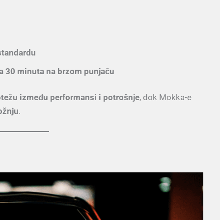
standardu
za 30 minuta na brzom punjaču
težu između performansi i potrošnje
, dok Mokka-e
vožnju
.