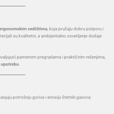
ergonomskim sedištima
, koja pružaju dobru potporu i
ijali su kvalitetni, a ambijentalno osvetljenje dodaje
ahvaljujući pametnim pregradama i praktičnim rešenjima,
 upotrebu
.
anjuju potrošnju goriva i emisiju štetnih gasova: