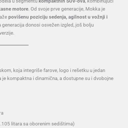
 modela u segmentu
kompaktnih SUV-ova
, kombinujući
ikasne motore
. Od svoje prve generacije, Mokka je
raže
povišenu poziciju sedenja, agilnost u vožnji i
a generacija donosi osvežen izgled, još bolju
erzije.
om, koja integriše farove, logo i rešetku u jedan
ija je kompaktna i dinamična, a dostupne su i dvobojne
ra
1.105 litara sa oborenim sedištima)