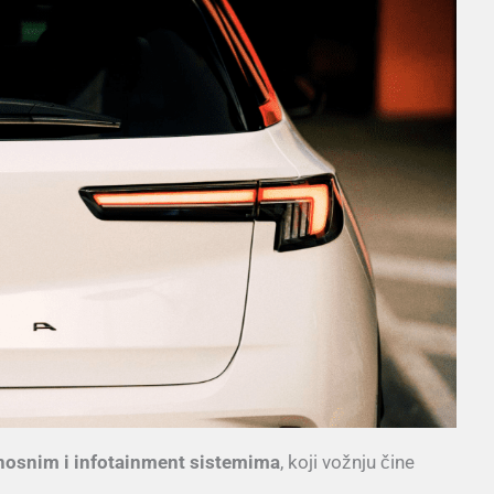
nosnim i infotainment sistemima
, koji vožnju čine