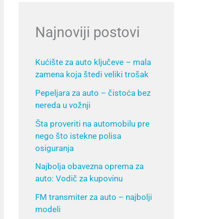
Najnoviji postovi
Kućište za auto ključeve – mala
zamena koja štedi veliki trošak
Pepeljara za auto – čistoća bez
nereda u vožnji
Šta proveriti na automobilu pre
nego što istekne polisa
osiguranja
Najbolja obavezna oprema za
auto: Vodič za kupovinu
FM transmiter za auto – najbolji
modeli