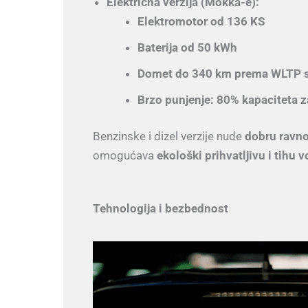
Električna verzija (Mokka-e):
Elektromotor od 136 KS
Baterija od 50 kWh
Domet do 340 km prema WLTP 
Brzo punjenje: 80% kapaciteta 
Benzinske i dizel verzije nude
dobru ravno
omogućava
ekološki prihvatljivu i tihu 
Tehnologija i bezbednost