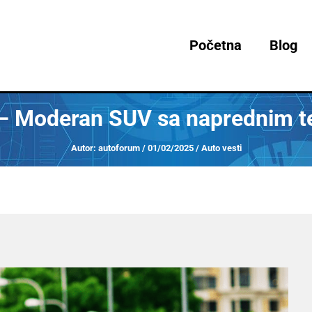
Početna
Blog
– Moderan SUV sa naprednim t
Autor:
autoforum
/
01/02/2025
/
Auto vesti