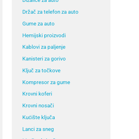
Dizalice za auto
Držač za telefon za auto
Gume za auto
Hemijski proizvodi
Kablovi za paljenje
Kanisteri za gorivo
Ključ za točkove
Kompresor za gume
Krovni koferi
Krovni nosači
Kućište ključa
Lanci za sneg