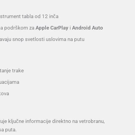
nstrument tabla od 12 inča
 sa podrškom za
Apple CarPlay
i
Android Auto
avaju snop svetlosti uslovima na putu
anje trake
tuacijama
kova
azuje ključne informacije direktno na vetrobranu,
a puta.