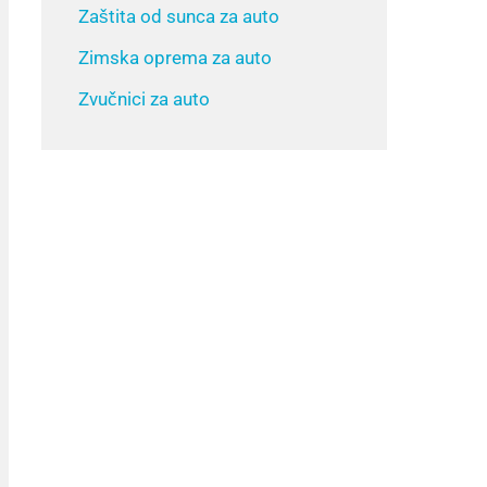
Zaštita od sunca za auto
Zimska oprema za auto
Zvučnici za auto