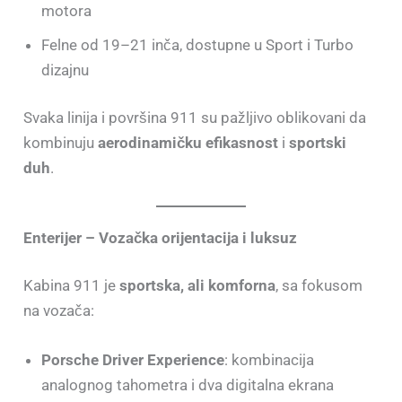
motora
Felne od 19–21 inča, dostupne u Sport i Turbo
dizajnu
Svaka linija i površina 911 su pažljivo oblikovani da
kombinuju
aerodinamičku efikasnost
i
sportski
duh
.
Enterijer – Vozačka orijentacija i luksuz
Kabina 911 je
sportska, ali komforna
, sa fokusom
na vozača:
Porsche Driver Experience
: kombinacija
analognog tahometra i dva digitalna ekrana