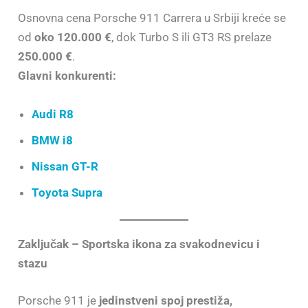
Osnovna cena Porsche 911 Carrera u Srbiji kreće se
od
oko 120.000 €
, dok Turbo S ili GT3 RS prelaze
250.000 €
.
Glavni konkurenti:
Audi R8
BMW i8
Nissan GT-R
Toyota Supra
Zaključak – Sportska ikona za svakodnevicu i
stazu
Porsche 911 je
jedinstveni spoj prestiža,