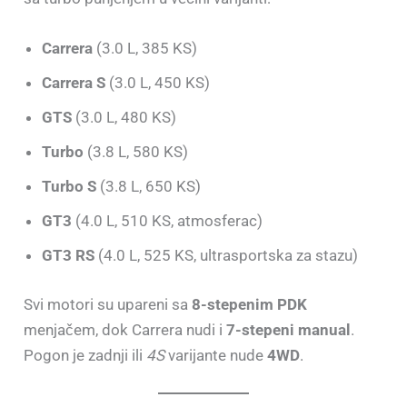
Carrera
(3.0 L, 385 KS)
Carrera S
(3.0 L, 450 KS)
GTS
(3.0 L, 480 KS)
Turbo
(3.8 L, 580 KS)
Turbo S
(3.8 L, 650 KS)
GT3
(4.0 L, 510 KS, atmosferac)
GT3 RS
(4.0 L, 525 KS, ultrasportska za stazu)
Svi motori su upareni sa
8-stepenim PDK
menjačem, dok Carrera nudi i
7-stepeni manual
.
Pogon je zadnji ili
4S
varijante nude
4WD
.