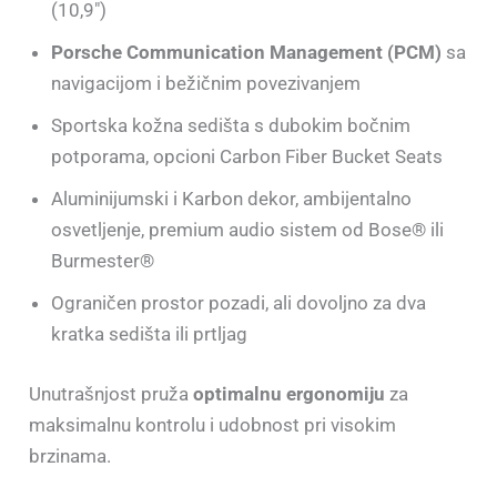
(10,9″)
Porsche Communication Management (PCM)
sa
navigacijom i bežičnim povezivanjem
Sportska kožna sedišta s dubokim bočnim
potporama, opcioni Carbon Fiber Bucket Seats
Aluminijumski i Karbon dekor, ambijentalno
osvetljenje, premium audio sistem od Bose® ili
Burmester®
Ograničen prostor pozadi, ali dovoljno za dva
kratka sedišta ili prtljag
Unutrašnjost pruža
optimalnu ergonomiju
za
maksimalnu kontrolu i udobnost pri visokim
brzinama.