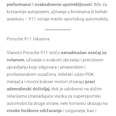
performansi i svakodnevne upotrebljivosti
. Bilo za
krstarenje autoputem, uživanje u krivinama ili heliski
avanturu – 911 ostaje merilo sportskog automobila.
Porsche 911 Iskustva
Vlasnici Porsche 911 ističu
nenadmašan osećaj za
volanom
, uživanje u svakom ubrzanju i preciznom
upravljanju koje odgovara i amaterskim i
profesionalnim vozačima. Atletski odziv PDK
menjača i moćni bokser motori stvaraju
pravi
adrenalinski doživljaj
, dok je udobnost na dužim
relacijama iznenađujuće visoka za supersportski
automobil.Sa druge strane, neki korisnici ukazuju na
visoke troškove održavanja
i osiguranje, kao i