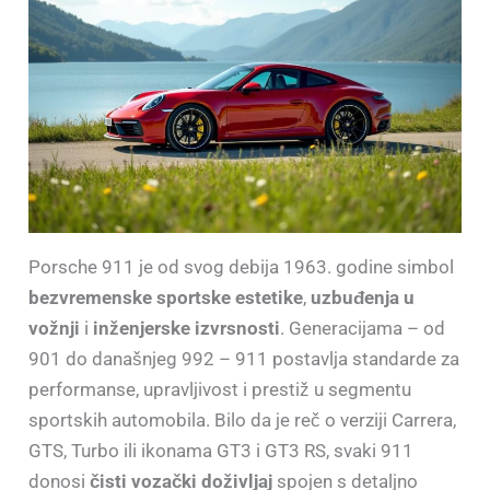
Porsche 911 je od svog debija 1963. godine simbol
bezvremenske sportske estetike
,
uzbuđenja u
vožnji
i
inženjerske izvrsnosti
. Generacijama – od
901 do današnjeg 992 – 911 postavlja standarde za
performanse, upravljivost i prestiž u segmentu
sportskih automobila. Bilo da je reč o verziji Carrera,
GTS, Turbo ili ikonama GT3 i GT3 RS, svaki 911
donosi
čisti vozački doživljaj
spojen s detaljno