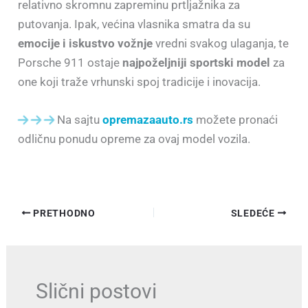
relativno skromnu zapreminu prtljažnika za
putovanja. Ipak, većina vlasnika smatra da su
emocije i iskustvo vožnje
vredni svakog ulaganja, te
Porsche 911 ostaje
najpoželjniji sportski model
za
one koji traže vrhunski spoj tradicije i inovacija.
Na sajtu
opremazaauto.rs
možete pronaći
odličnu ponudu opreme za ovaj model vozila.
PRETHODNO
SLEDEĆE
Slični postovi