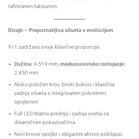
rafiniranim luksuzom.
Dizajn – Prepoznatljiva silueta s evolucijom
911 zadržava svoje klasične proporcije:
Dužina:
4.519 mm,
međuosovinsko rastojanje:
2.450 mm
Nisko položen krov, široki bokovi i klasična
zadnja silueta s integrisanim pokretnim
spojlerom
Full LED Matrix prednja i zadnja svetla sa
dinamičnim pokazivačima
Novi krovni spojler i elegantni aktivni poklopac