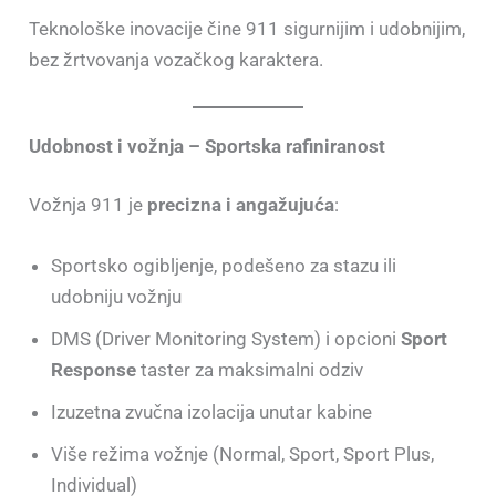
Teknološke inovacije čine 911 sigurnijim i udobnijim,
bez žrtvovanja vozačkog karaktera.
Udobnost i vožnja – Sportska rafiniranost
Vožnja 911 je
precizna i angažujuća
:
Sportsko ogibljenje, podešeno za stazu ili
udobniju vožnju
DMS (Driver Monitoring System) i opcioni
Sport
Response
taster za maksimalni odziv
Izuzetna zvučna izolacija unutar kabine
Više režima vožnje (Normal, Sport, Sport Plus,
Individual)