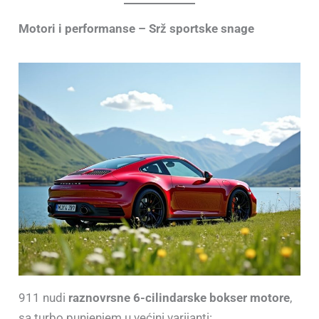
Motori i performanse – Srž sportske snage
911 nudi
raznovrsne 6-cilindarske bokser motore
,
sa turbo punjenjem u većini varijanti: