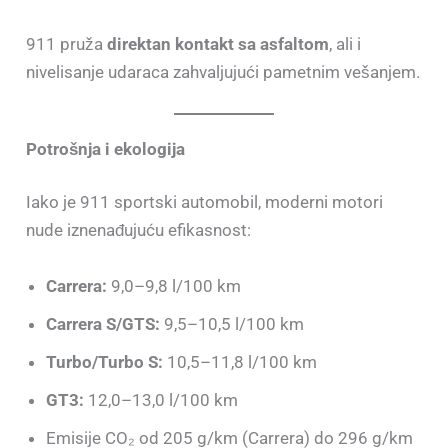
911 pruža
direktan kontakt sa asfaltom
, ali i
nivelisanje udaraca zahvaljujući pametnim vešanjem.
Potrošnja i ekologija
Iako je 911 sportski automobil, moderni motori
nude iznenađujuću efikasnost:
Carrera:
9,0–9,8 l/100 km
Carrera S/GTS:
9,5–10,5 l/100 km
Turbo/Turbo S:
10,5–11,8 l/100 km
GT3:
12,0–13,0 l/100 km
Emisije CO₂ od 205 g/km (Carrera) do 296 g/km