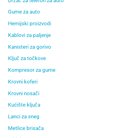
Držač za telefon za auto
Gume za auto
Hemijski proizvodi
Kablovi za paljenje
Kanisteri za gorivo
Ključ za točkove
Kompresor za gume
Krovni koferi
Krovni nosači
Kućište ključa
Lanci za sneg
Metlice brisača