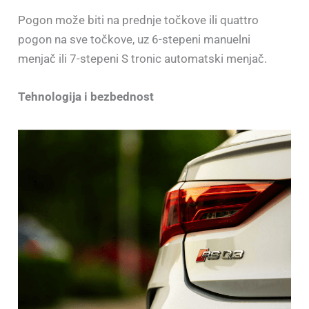
Pogon može biti na prednje točkove ili quattro
pogon na sve točkove, uz 6-stepeni manuelni
menjač ili 7-stepeni S tronic automatski menjač.
Tehnologija i bezbednost