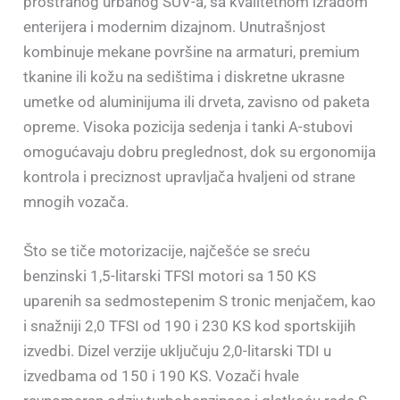
prostranog urbanog SUV-a, sa kvalitetnom izradom
enterijera i modernim dizajnom. Unutrašnjost
kombinuje mekane površine na armaturi, premium
tkanine ili kožu na sedištima i diskretne ukrasne
umetke od aluminijuma ili drveta, zavisno od paketa
opreme. Visoka pozicija sedenja i tanki A-stubovi
omogućavaju dobru preglednost, dok su ergonomija
kontrola i preciznost upravljača hvaljeni od strane
mnogih vozača.
Što se tiče motorizacije, najčešće se sreću
benzinski 1,5-litarski TFSI motori sa 150 KS
uparenih sa sedmostepenim S tronic menjačem, kao
i snažniji 2,0 TFSI od 190 i 230 KS kod sportskijih
izvedbi. Dizel verzije uključuju 2,0-litarski TDI u
izvedbama od 150 i 190 KS. Vozači hvale