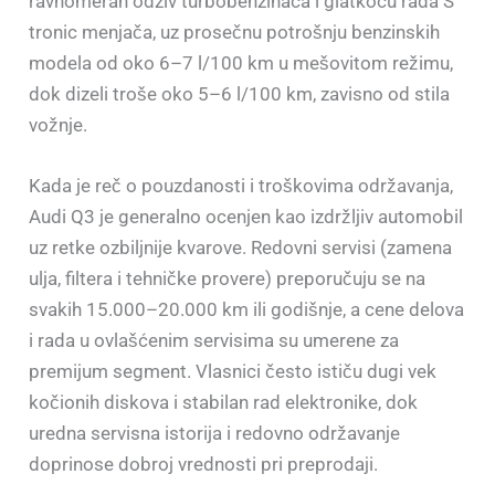
ravnomeran odziv turbobenzinaca i glatkoću rada S
tronic menjača, uz prosečnu potrošnju benzinskih
modela od oko 6–7 l/100 km u mešovitom režimu,
dok dizeli troše oko 5–6 l/100 km, zavisno od stila
vožnje.
Kada je reč o pouzdanosti i troškovima održavanja,
Audi Q3 je generalno ocenjen kao izdržljiv automobil
uz retke ozbiljnije kvarove. Redovni servisi (zamena
ulja, filtera i tehničke provere) preporučuju se na
svakih 15.000–20.000 km ili godišnje, a cene delova
i rada u ovlašćenim servisima su umerene za
premijum segment. Vlasnici često ističu dugi vek
kočionih diskova i stabilan rad elektronike, dok
uredna servisna istorija i redovno održavanje
doprinose dobroj vrednosti pri preprodaji.