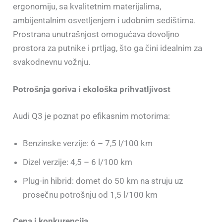
ergonomiju, sa kvalitetnim materijalima,
ambijentalnim osvetljenjem i udobnim sedištima.
Prostrana unutrašnjost omogućava dovoljno
prostora za putnike i prtljag, što ga čini idealnim za
svakodnevnu vožnju.
Potrošnja goriva i ekološka prihvatljivost
Audi Q3 je poznat po efikasnim motorima:
Benzinske verzije: 6 – 7,5 l/100 km
Dizel verzije: 4,5 – 6 l/100 km
Plug-in hibrid: domet do 50 km na struju uz
prosečnu potrošnju od 1,5 l/100 km
Cena i konkurencija