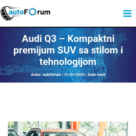
Претрага
Пређи
на
садржај
Audi Q3 – Kompaktni
premijum SUV sa stilom i
tehnologijom
Autor:
autoforum
/
31/01/2025
/
Auto vesti