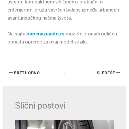
svojom kompaktnom veličinom i praktičnim
enterijerom, pruža savršen balans između urbanog i
avanturističkog načina života.
Na sajtu
opremazaauto.rs
možete pronaći odličnu
ponudu opreme za ovaj model vozila.
PRETHODNO
SLEDEĆE
Slični postovi