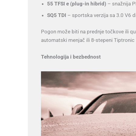
55 TFSI e (plug-in hibrid)
– snažnija P
SQ5 TDI
– sportska verzija sa 3.0 V6 
Pogon može biti na prednje točkove ili qu
automatski menjač ili 8-stepeni Tiptronic 
Tehnologija i bezbednost