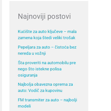
Najnoviji postovi
Kućište za auto ključeve – mala
zamena koja štedi veliki trošak
Pepeljara za auto – čistoća bez
nereda u vožnji
Šta proveriti na automobilu pre
nego što istekne polisa
osiguranja
Najbolja obavezna oprema za
auto: Vodič za kupovinu
FM transmiter za auto – najbolji
modeli