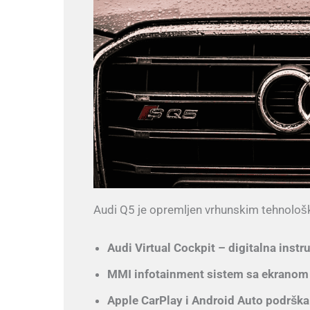
Audi Q5 je opremljen vrhunskim tehnološ
Audi Virtual Cockpit – digitalna instr
MMI infotainment sistem sa ekranom 
Apple CarPlay i Android Auto podrška