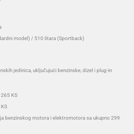
a
dardni model) / 510 litara (Sportback)
ih jedinica, uključujući benzinske, dizel i plug-in
i 265 KS
4 KS
a benzinskog motora i elektromotora sa ukupno 299