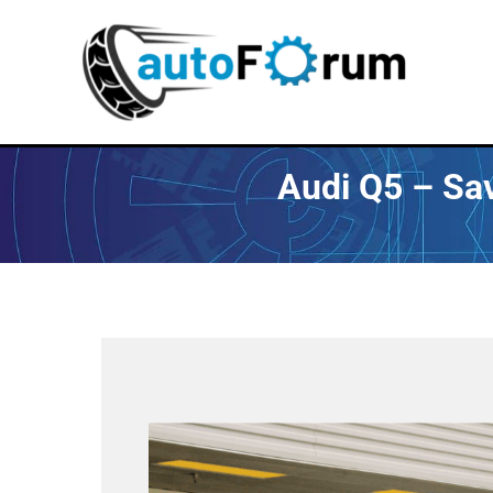
Пређи
на
садржај
Audi Q5 – Sav