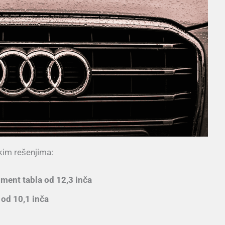
kim rešenjima:
ument tabla od 12,3 inča
od 10,1 inča