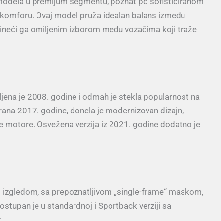
 modela u premijum segmentu, poznat po sofisticiranom
m komforu. Ovaj model pruža idealan balans između
 čineći ga omiljenim izborom među vozačima koji traže
jena je 2008. godine i odmah je stekla popularnost na
irana 2017. godine, donela je modernizovan dizajn,
 motore. Osvežena verzija iz 2021. godine dodatno je
im izgledom, sa prepoznatljivom „single-frame“ maskom,
ostupan je u standardnoj i Sportback verziji sa
: