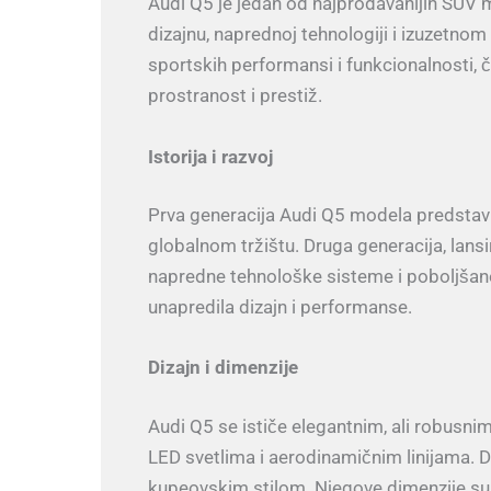
Audi Q5 je jedan od najprodavanijih SUV
dizajnu, naprednoj tehnologiji i izuzetno
sportskih performansi i funkcionalnosti,
prostranost i prestiž.
Istorija i razvoj
Prva generacija Audi Q5 modela predstavl
globalnom tržištu. Druga generacija, lans
napredne tehnološke sisteme i poboljšane
unapredila dizajn i performanse.
Dizajn i dimenzije
Audi Q5 se ističe elegantnim, ali robusn
LED svetlima i aerodinamičnim linijama. D
kupeovskim stilom. Njegove dimenzije su