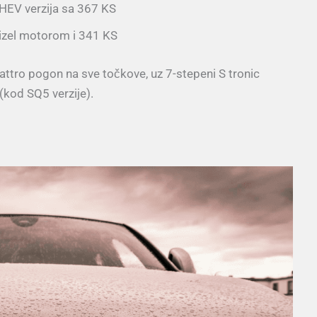
HEV verzija sa 367 KS
dizel motorom i 341 KS
attro pogon na sve točkove, uz 7-stepeni S tronic
(kod SQ5 verzije).