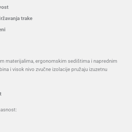
vost
ržavanja trake
eni
kim materijalima, ergonomskim sedištima i naprednim
na i visok nivo zvučne izolacije pružaju izuzetnu
t
kasnost: