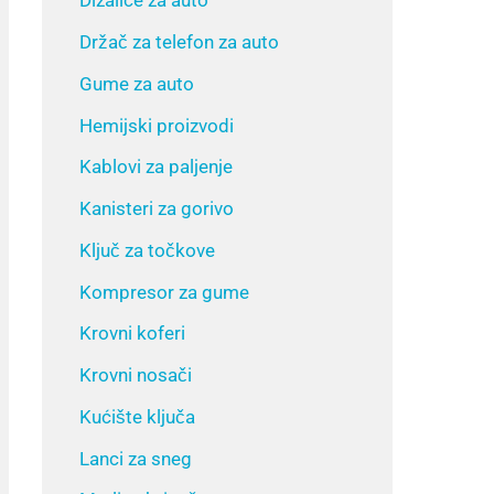
Dizalice za auto
Držač za telefon za auto
Gume za auto
Hemijski proizvodi
Kablovi za paljenje
Kanisteri za gorivo
Ključ za točkove
Kompresor za gume
Krovni koferi
Krovni nosači
Kućište ključa
Lanci za sneg