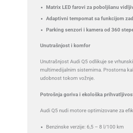
Matrix LED farovi za poboljšanu vidlji
Adaptivni tempomat sa funkcijom zad
Parking senzori i kamera od 360 step
Unutrašnjost i komfor
Unutrašnjost Audi Q5 odlikuje se vrhuns
multimedijalnim sistemima. Prostorna kabi
udobnost tokom vožnje.
Potrošnja goriva i ekološka prihvatljivos
Audi Q5 nudi motore optimizovane za efi
Benzinske verzije: 6,5 – 8 l/100 km