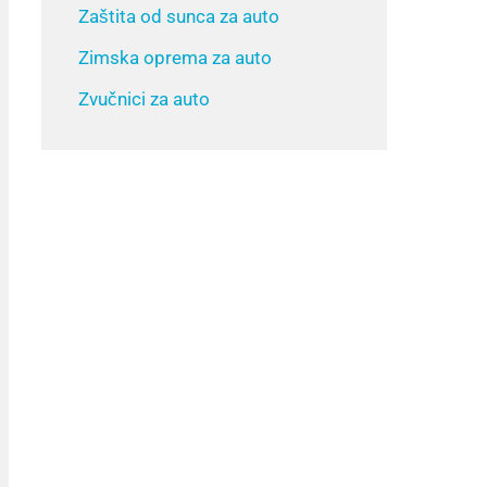
Zaštita od sunca za auto
Zimska oprema za auto
Zvučnici za auto