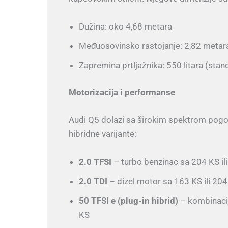
Dužina: oko 4,68 metara
Međuosovinsko rastojanje: 2,82 metar
Zapremina prtljažnika: 550 litara (stan
Motorizacija i performanse
Audi Q5 dolazi sa širokim spektrom pogonsk
hibridne varijante:
2.0 TFSI
– turbo benzinac sa 204 KS il
2.0 TDI
– dizel motor sa 163 KS ili 20
50 TFSI e (plug-in hibrid)
– kombinacij
KS