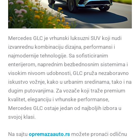
Mercedes GLC je vrhunski luksuzni SUV koji nudi
izvanrednu kombinaciju dizajna, performansi i
najmodernije tehnologije. Sa sofisticiranim
enterijerom, naprednim bezbednosnim sistemima i
visokim nivoom udobnosti, GLC pruža nezaboravno
iskustvo vožnje, kako u urbanim sredinama, tako i na
dugim putovanjima. Za vozače koji traže premium
kvalitet, eleganciju i vrhunske performanse,
Mercedes GLC ostaje jedan od najboljih izbora u
svojoj klasi.
Na sajtu
opremazaauto.rs
možete pronaći odličnu