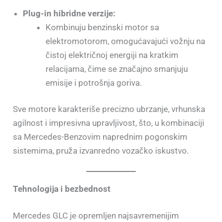
Plug-in hibridne verzije:
Kombinuju benzinski motor sa
elektromotorom, omogućavajući vožnju na
čistoj električnoj energiji na kratkim
relacijama, čime se značajno smanjuju
emisije i potrošnja goriva.
Sve motore karakteriše precizno ubrzanje, vrhunska
agilnost i impresivna upravljivost, što, u kombinaciji
sa Mercedes-Benzovim naprednim pogonskim
sistemima, pruža izvanredno vozačko iskustvo.
Tehnologija i bezbednost
Mercedes GLC je opremljen najsavremenijim