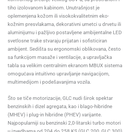
tiho izolovanom kabinom. Unutrašnjost je
oplemenjena kožom ili visokokvalitetnim eko-
kožnim presvlakama, dekorativni umetci u drvetu ili
aluminijumu i pažljivo postavljene ambijentalne LED
svetlosne trake stvaraju prijatan i sofisticiran
ambijent. Sedišta su ergonomski oblikovana, često
sa funkcijom masaže i ventilacije, a upravljačka
tabla sa velikim centralnim ekranom MBUX sistema
omogućava intuitivno upravljanje navigacijom,
multimedijom i podešavanjima vozila.
Što se tiče motorizacije, GLC nudi širok spektar
benzinskih i dizel agregata, kao i blago-hibridne
(MHEV) i plug-in hibridne (PHEV) varijante.
Najpopularniji su benzinski 2,0-litarski turbo motori
u izvedbama od 204 do 258 KS (GLC 200, GLC 300)