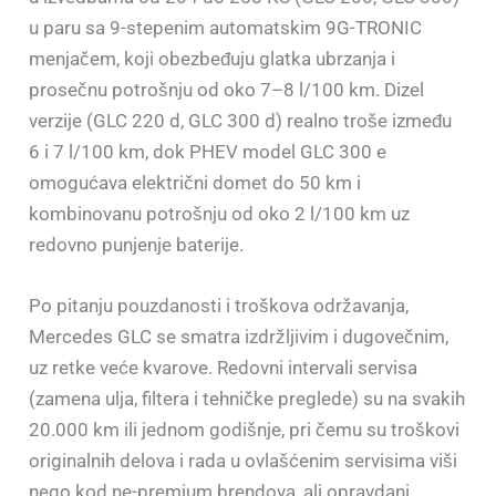
u paru sa 9-stepenim automatskim 9G-TRONIC
menjačem, koji obezbeđuju glatka ubrzanja i
prosečnu potrošnju od oko 7–8 l/100 km. Dizel
verzije (GLC 220 d, GLC 300 d) realno troše između
6 i 7 l/100 km, dok PHEV model GLC 300 e
omogućava električni domet do 50 km i
kombinovanu potrošnju od oko 2 l/100 km uz
redovno punjenje baterije.
Po pitanju pouzdanosti i troškova održavanja,
Mercedes GLC se smatra izdržljivim i dugovečnim,
uz retke veće kvarove. Redovni intervali servisa
(zamena ulja, filtera i tehničke preglede) su na svakih
20.000 km ili jednom godišnje, pri čemu su troškovi
originalnih delova i rada u ovlašćenim servisima viši
nego kod ne-premium brendova, ali opravdani