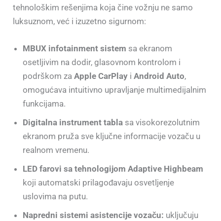
tehnološkim rešenjima koja čine vožnju ne samo
luksuznom, već i izuzetno sigurnom:
MBUX infotainment sistem
sa ekranom
osetljivim na dodir, glasovnom kontrolom i
podrškom za
Apple CarPlay
i
Android Auto
,
omogućava intuitivno upravljanje multimedijalnim
funkcijama.
Digitalna instrument tabla
sa visokorezolutnim
ekranom pruža sve ključne informacije vozaču u
realnom vremenu.
LED farovi sa tehnologijom Adaptive Highbeam
koji automatski prilagođavaju osvetljenje
uslovima na putu.
Napredni sistemi asistencije vozaču:
uključuju