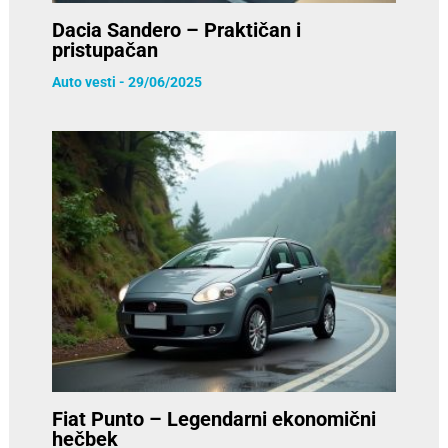
Dacia Sandero – Praktičan i
pristupačan
Auto vesti
-
29/06/2025
Fiat Punto – Legendarni ekonomični
hečbek