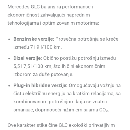
Mercedes GLC balansira performanse i
ekonomičnost zahvaljujući naprednim
tehnologijama i optimizovanim motorima:
Benzinske verzije:
Prosečna potrošnja se kreće
između 7 i 9 l/100 km.
Dizel verzije:
Obično postižu potrošnju između
5,5 i 7,5 l/100 km, što ih čini ekonomičnim
izborom za duže putovanje.
Plug-in hibridne verzije:
Omogućavaju vožnju na
čistu električnu energiju na kratkim relacijama, sa
kombinovanom potrošnjom koja se znatno
smanjuje, doprinoseći nižim emisijama CO₂.
Ove karakteristike čine GLC ekološki prihvatljivim