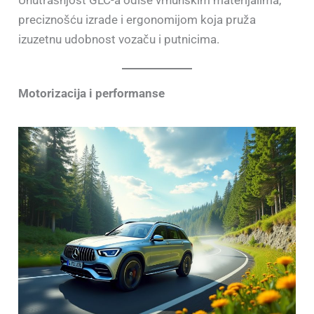
Unutrašnjost GLC-a odiše vrhunskim materijalima,
preciznošću izrade i ergonomijom koja pruža
izuzetnu udobnost vozaču i putnicima.
Motorizacija i performanse