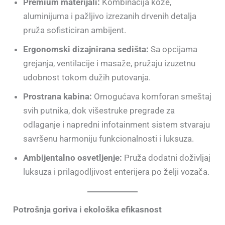
Premium materijali:
Kombinacija kože,
aluminijuma i pažljivo izrezanih drvenih detalja
pruža sofisticiran ambijent.
Ergonomski dizajnirana sedišta:
Sa opcijama
grejanja, ventilacije i masaže, pružaju izuzetnu
udobnost tokom dužih putovanja.
Prostrana kabina:
Omogućava komforan smeštaj
svih putnika, dok višestruke pregrade za
odlaganje i napredni infotainment sistem stvaraju
savršenu harmoniju funkcionalnosti i luksuza.
Ambijentalno osvetljenje:
Pruža dodatni doživljaj
luksuza i prilagodljivost enterijera po želji vozača.
Potrošnja goriva i ekološka efikasnost