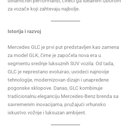
dinamičnih performansi, čineći ga idealnim izborom
za vozače koji zahtevaju najbolje.
Istorija i razvoj
Mercedes GLC je prvi put predstavljen kao zamena
za model GLK, čime je započela nova era u
segmentu srednje luksuznih SUV vozila. Od tada,
GLC je neprestano evoluirao, uvodeći najnovije
tehnologije, modernizovan dizajn i unapređene
pogonske sklopove. Danas, GLC kombinuje
tradicionalnu eleganciju Mercedes-Benz brenda sa
savremenim inovacijama, pružajući vrhunsko
iskustvo vožnje i luksuzan ambijent.