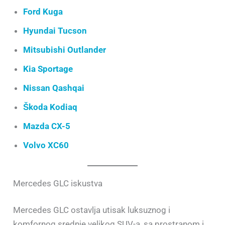
Ford Kuga
Hyundai Tucson
Mitsubishi Outlander
Kia Sportage
Nissan Qashqai
Škoda Kodiaq
Mazda CX-5
Volvo XC60
Mercedes GLC iskustva
Mercedes GLC ostavlja utisak luksuznog i
komfornog srednje velikog SUV-a, sa prostranom i